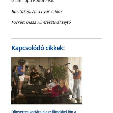
Gianfilippo Pedote-val.
Borítókép: Az a nyár c. film
Forrás: Olasz Filmfesztivál sajtó
Kapcsolódó cikkek:
Díjnyertes kortárs olasz filmekkel jön a