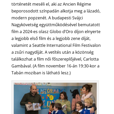
történetét meséli el, aki az Ancien Régime
beporosodott színpadán alkotja meg a lázadó,
modern popzenét. A budapesti Svájci
Nagykövetség együttműködésével bemutatott
film a 2024-es olasz Globo d’Oro díjon elnyerte
a legjobb első film és a legjobb zene díját,
valamint a Seattle International Film Festivalon
a zsűri nagydíját. A vetítés után a közönség
találkozhat a film női főszereplőjével, Carlotta
Gambával. (A film november 16-án 19:30-kor a
Tabán moziban is látható lesz.)