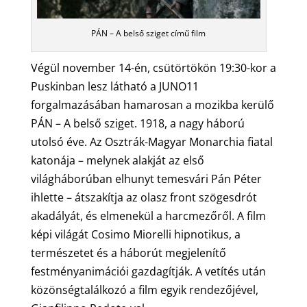
PÁN – A belső sziget című film
Végül november 14-én, csütörtökön 19:30-kor a
Puskinban lesz látható a JUNO11
forgalmazásában hamarosan a mozikba kerülő
PÁN – A belső sziget. 1918, a nagy háború
utolsó éve. Az Osztrák-Magyar Monarchia fiatal
katonája – melynek alakját az első
világháborúban elhunyt temesvári Pán Péter
ihlette – átszakítja az olasz front szögesdrót
akadályát, és elmenekül a harcmezőről. A film
képi világát Cosimo Miorelli hipnotikus, a
természetet és a háborút megjelenítő
festményanimációi gazdagítják. A vetítés után
közönségtalálkozó a film egyik rendezőjével,