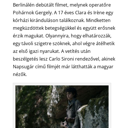
Berlinálén debütált filmet, melynek operatőre
Pohárnok Gergely. A 17 éves Clara és Irène egy
kórházi kiránduláson találkoznak. Mindketten
megküzdöttek betegségükkel és együtt erősnek
érzik magukat. Olyannyira, hogy elhatározzák,
egy távoli szigetre szöknek, ahol végre átélhetik
az első igazi nyarukat. A vetítés után
beszélgetés lesz Carlo Sironi rendezővel, akinek
Napsugár című filmjét már látthatták a magyar
nézők.