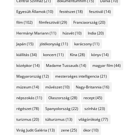
Centrál Színház
(21)
dokumentumfilm
(15)
Dánia
(10)
Egyesült Államok
(10)
festészet
(18)
fesztivál
(14)
film
(102)
filmfesztivál
(29)
Franciaország
(20)
Hermányi Mariann
(11)
húsvét
(10)
India
(20)
Japán
(15)
jótékonyság
(11)
karácsony
(11)
kiállítás
(34)
koncert
(11)
Kína
(28)
könyv
(14)
középkor
(14)
Madame Tussauds
(14)
magyar film
(44)
Magyarország
(12)
mesterséges intelligencia
(21)
múzeum
(14)
művészet
(10)
Nagy-Britannia
(16)
népszokás
(11)
Olaszország
(28)
recept
(45)
régészet
(78)
Spanyolország
(22)
színház
(23)
turizmus
(20)
túlturizmus
(13)
világörökség
(77)
Virág Judit Galéria
(13)
zene
(25)
ókor
(10)