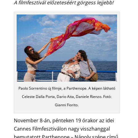
A filmfesztivál előzeteséért görgess lejjebb!
Paolo Sorrentino új filmje, a Parthenope. A képen látható
Celeste Dalla Porta, Dario Aita, Daniele Rienzo. Fotó:
Gianni Fiorito.
November 8-án, pénteken 19 órakor az idei
Cannes Filmfesztiválon nagy visszhanggal
bemutatott Parthenope – Nápoly szépe című