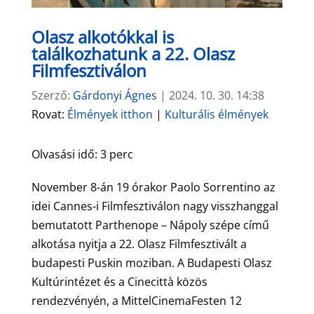
Olasz alkotókkal is
találkozhatunk a 22. Olasz
Filmfesztiválon
Szerző:
Gárdonyi Ágnes
|
2024. 10. 30. 14:38
Rovat:
Élmények itthon
|
Kulturális élmények
Olvasási idő:
3
perc
November 8-án 19 órakor Paolo Sorrentino az
idei Cannes-i Filmfesztiválon nagy visszhanggal
bemutatott Parthenope – Nápoly szépe című
alkotása nyitja a 22. Olasz Filmfesztivált a
budapesti Puskin moziban. A Budapesti Olasz
Kultúrintézet és a Cinecittà közös
rendezvényén, a MittelCinemaFesten 12