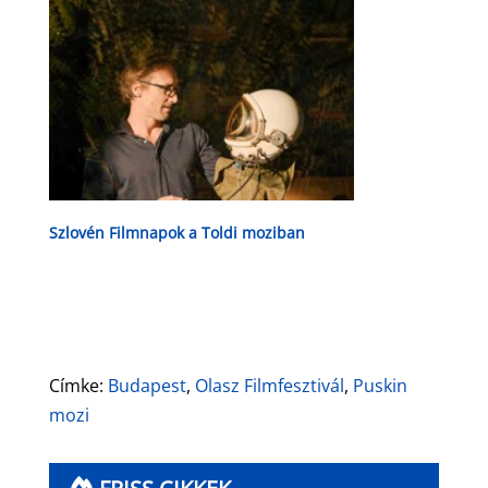
Szlovén Filmnapok a Toldi moziban
Címke:
Budapest
,
Olasz Filmfesztivál
,
Puskin
mozi