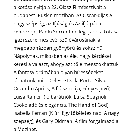
alkotása nyitja a 22. Olasz Filmfesztivált a
budapesti Puskin moziban. Az Oscar-díjas A
nagy szépség, az Ifjúság és Az ifjú pápa
rendezője, Paolo Sorrentino legújabb alkotása
igazi szerelmeslevél szülővárosának, a
megbabonázóan gyönyörű és sokszínű
Nápolynak, miközben az élet nagy kérdései
keresi a választ, ahogy azt tőle megszokhattuk.
A fantasy drámában olyan hírességeket
láthatunk, mint Celeste Dalla Porta, Silvio
Orlando (Április, A fiú szobája, Fényes jövő),
Luisa Ranieri (Jó barátnők, Luisa Spagnoli –
Csokoládé és elegáncia, The Hand of God),
Isabella Ferrari (K úr, Egy tökéletes nap, A nagy
szépség), és Gary Oldman. A film forgalmazója
a Mozinet.