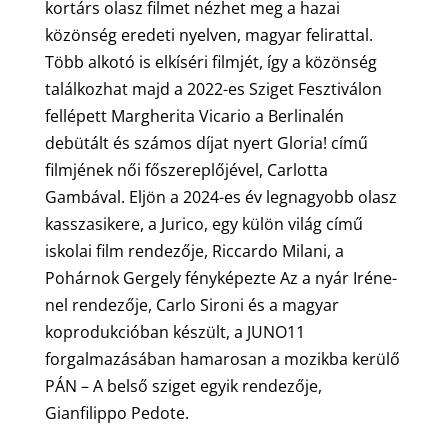
kortárs olasz filmet nézhet meg a hazai
közönség eredeti nyelven, magyar felirattal.
Több alkotó is elkíséri filmjét, így a közönség
találkozhat majd a 2022-es Sziget Fesztiválon
fellépett Margherita Vicario a Berlinalén
debütált és számos díjat nyert Gloria! című
filmjének női főszereplőjével, Carlotta
Gambával. Eljön a 2024-es év legnagyobb olasz
kasszasikere, a Jurico, egy külön világ című
iskolai film rendezője, Riccardo Milani, a
Pohárnok Gergely fényképezte Az a nyár Iréne-
nel rendezője, Carlo Sironi és a magyar
koprodukcióban készült, a JUNO11
forgalmazásában hamarosan a mozikba kerülő
PÁN – A belső sziget egyik rendezője,
Gianfilippo Pedote.