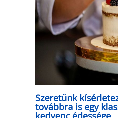
Szeretünk kísérlete
továbbra is egy kla
kedvenc édessége