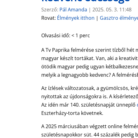
Szerző:
Pál Amanda
|
2025. 05. 3. 11:48
Rovat:
Élmények itthon
|
Gasztro élmény
Olvasási idő:
< 1
perc
A Tv Paprika felmérése szerint tízből hét 
magyar készít tortákat. Van, aki a kreativ
ötödik magyar pedig ugyan kétbalkezesnek
melyik a legnagyobb kedvenc? A felmérésbő
Az ízlések változatosak, a gyümölcsös, k
nyitottak az újdonságokra is. A kísérlete
Az idén már 140. születésnapját ünneplő
Eszterházy-torta követnek.
A 2025 márciusában végzett online felm
születésnapokkor süt. 44 százalék pedig