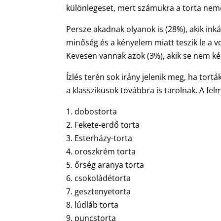
különlegeset, mert számukra a torta nemc
Persze akadnak olyanok is (28%), akik ink
minőség és a kényelem miatt teszik le a v
Kevesen vannak azok (3%), akik se nem ké
Ízlés terén sok irány jelenik meg, ha tort
a klasszikusok továbbra is tarolnak. A fe
1. dobostorta
2. Fekete-erdő torta
3. Esterházy-torta
4. oroszkrém torta
5. őrség aranya torta
6. csokoládétorta
7. gesztenyetorta
8. lúdláb torta
9. puncstorta