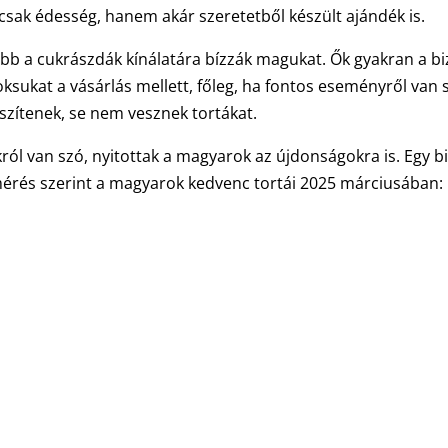
sak édesség, hanem akár szeretetből készült ajándék is.
ább a cukrászdák kínálatára bízzák magukat. Ők gyakran a bi
oksukat a vásárlás mellett, főleg, ha fontos eseményről van 
szítenek, se nem vesznek tortákat.
ákról van szó, nyitottak a magyarok az újdonságokra is. Egy bi
lmérés szerint a magyarok kedvenc tortái 2025 márciusában: