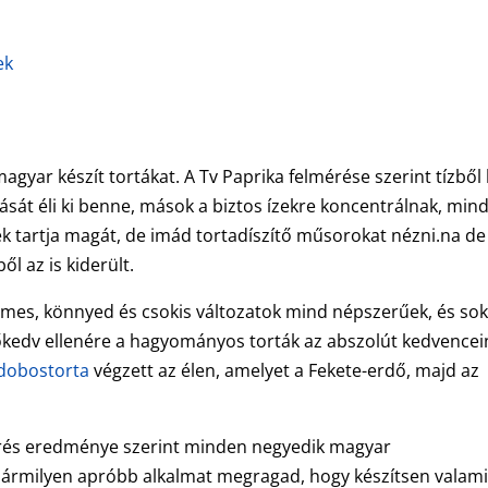
ek
magyar készít tortákat. A Tv Paprika felmérése szerint tízből
itását éli ki benne, mások a biztos ízekre koncentrálnak, min
 tartja magát, de imád tortadíszítő műsorokat nézni.na de
l az is kiderült.
rémes, könnyed és csokis változatok mind népszerűek, és so
zőkedv ellenére a hagyományos torták az abszolút kedvencei
dobostorta
végzett az élen, amelyet a Fekete-erdő, majd az
érés eredménye szerint minden negyedik magyar
 bármilyen apróbb alkalmat megragad, hogy készítsen valam