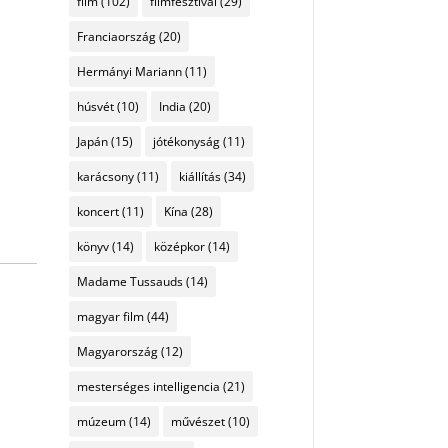
film
(102)
filmfesztivál
(29)
Franciaország
(20)
Hermányi Mariann
(11)
húsvét
(10)
India
(20)
Japán
(15)
jótékonyság
(11)
karácsony
(11)
kiállítás
(34)
koncert
(11)
Kína
(28)
könyv
(14)
középkor
(14)
Madame Tussauds
(14)
magyar film
(44)
Magyarország
(12)
mesterséges intelligencia
(21)
múzeum
(14)
művészet
(10)