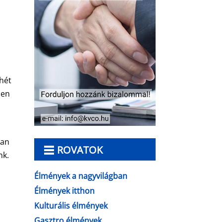
 hét
den
kan
ROVATOK
nk.
Élmények a nagyvilágban
Élmények itthon
Kulturális élmények
i
Gasztro élmények