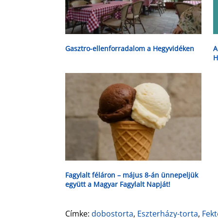
Gasztro-ellenforradalom a Hegyvidéken
A
H
Fagylalt féláron – május 8-án ünnepeljük
együtt a Magyar Fagylalt Napját!
Címke:
dobostorta
,
Eszterházy-torta
,
Fekt