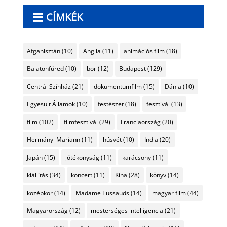
CÍMKÉK
Afganisztán
(10)
Anglia
(11)
animációs film
(18)
Balatonfüred
(10)
bor
(12)
Budapest
(129)
Centrál Színház
(21)
dokumentumfilm
(15)
Dánia
(10)
Egyesült Államok
(10)
festészet
(18)
fesztivál
(13)
film
(102)
filmfesztivál
(29)
Franciaország
(20)
Hermányi Mariann
(11)
húsvét
(10)
India
(20)
Japán
(15)
jótékonyság
(11)
karácsony
(11)
kiállítás
(34)
koncert
(11)
Kína
(28)
könyv
(14)
középkor
(14)
Madame Tussauds
(14)
magyar film
(44)
Magyarország
(12)
mesterséges intelligencia
(21)