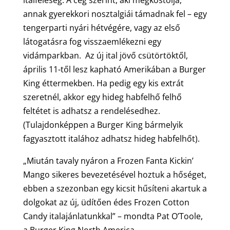
annak gyerekkori nosztalgiái támadnak fel – egy
tengerparti nyári hétvégére, vagy az első
látogatásra fog visszaemlékezni egy
vidámparkban. Az új ital jövő csütörtöktől,
április 11-től lesz kapható Amerikában a Burger
King éttermekben. Ha pedig egy kis extrát
szeretnél, akkor egy hideg habfelhő felhő
feltétet is adhatsz a rendelésedhez.
(Tulajdonképpen a Burger King bármelyik
fagyasztott italához adhatsz hideg habfelhőt).
„Miután tavaly nyáron a Frozen Fanta Kickin’
Mango sikeres bevezetésével hoztuk a hőséget,
ebben a szezonban egy kicsit hűsíteni akartuk a
dolgokat az új, üdítően édes Frozen Cotton
Candy italajánlatunkkal” – mondta Pat O’Toole,
a Burger King North America