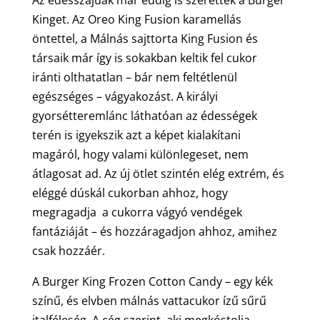
Kinget. Az Oreo King Fusion karamellás
öntettel, a Málnás sajttorta King Fusion és
társaik már így is sokakban keltik fel cukor
iránti olthatatlan – bár nem feltétlenül
egészséges – vágyakozást. A királyi
gyorsétteremlánc láthatóan az édességek
terén is igyekszik azt a képet kialakítani
magáról, hogy valami különlegeset, nem
átlagosat ad. Az új ötlet szintén elég extrém, és
eléggé dúskál cukorban ahhoz, hogy
megragadja a cukorra vágyó vendégek
fantáziáját – és hozzáragadjon ahhoz, amihez
csak hozzáér.
A Burger King Frozen Cotton Candy – egy kék
színű, és elvben málnás vattacukor ízű sűrű
italféleség. A cég szerint, aki megkóstolja,