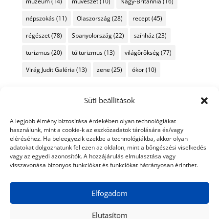
múzeum
(14)
művészet
(10)
Nagy-Britannia
(16)
népszokás
(11)
Olaszország
(28)
recept
(45)
régészet
(78)
Spanyolország
(22)
színház
(23)
turizmus
(20)
túlturizmus
(13)
világörökség
(77)
Virág Judit Galéria
(13)
zene
(25)
ókor
(10)
Süti beállítások
A legjobb élmény biztosítása érdekében olyan technológiákat
használunk, mint a cookie-k az eszközadatok tárolására és/vagy
eléréséhez. Ha beleegyezik ezekbe a technológiákba, akkor olyan
adatokat dolgozhatunk fel ezen az oldalon, mint a böngészési viselkedés
vagy az egyedi azonosítók. A hozzájárulás elmulasztása vagy
visszavonása bizonyos funkciókat és funkciókat hátrányosan érinthet.
Elfogadom
Elutasítom