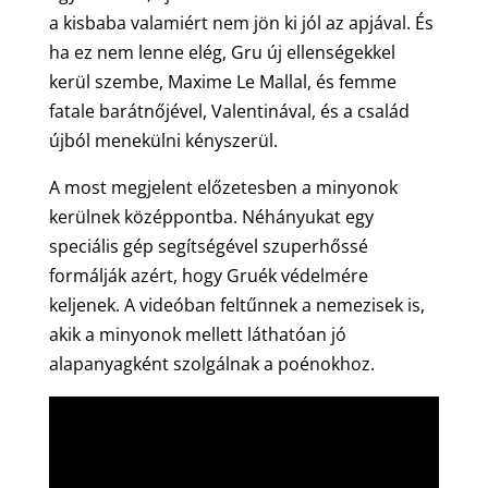
a kisbaba valamiért nem jön ki jól az apjával. És
ha ez nem lenne elég, Gru új ellenségekkel
kerül szembe, Maxime Le Mallal, és femme
fatale barátnőjével, Valentinával, és a család
újból menekülni kényszerül.
A most megjelent előzetesben a minyonok
kerülnek középpontba. Néhányukat egy
speciális gép segítségével szuperhőssé
formálják azért, hogy Gruék védelmére
keljenek. A videóban feltűnnek a nemezisek is,
akik a minyonok mellett láthatóan jó
alapanyagként szolgálnak a poénokhoz.