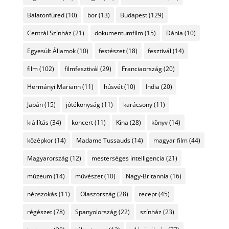
Balatonfüred
(10)
bor
(13)
Budapest
(129)
Centrál Színház
(21)
dokumentumfilm
(15)
Dánia
(10)
Egyesült Államok
(10)
festészet
(18)
fesztivál
(14)
film
(102)
filmfesztivál
(29)
Franciaország
(20)
Hermányi Mariann
(11)
húsvét
(10)
India
(20)
Japán
(15)
jótékonyság
(11)
karácsony
(11)
kiállítás
(34)
koncert
(11)
Kína
(28)
könyv
(14)
középkor
(14)
Madame Tussauds
(14)
magyar film
(44)
Magyarország
(12)
mesterséges intelligencia
(21)
múzeum
(14)
művészet
(10)
Nagy-Britannia
(16)
népszokás
(11)
Olaszország
(28)
recept
(45)
régészet
(78)
Spanyolország
(22)
színház
(23)