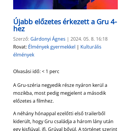
Újabb előzetes érkezett a Gru 4-
hez
Szerző:
Gárdonyi Ágnes
|
2024. 05. 8. 16:18
Rovat:
Élmények gyermekkel
|
Kulturális
élmények
Olvasási idő:
< 1
perc
A Gru-széria negyedik része nyáron kerül a
mozikba, most pedig megjelent a második
előzetes a filmhez.
A néhány hónappal ezelőtti első trailerből
kiderült, hogy Gru családja a három lány után
egy kisfiúval, ifj. Grúval bővül. A történet szerint