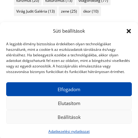
turizmus
(20)
túlturizmus
(13)
világörökség
(77)
Virág Judit Galéria
(13)
zene
(25)
ókor
(10)
Süti beállítások
A legjobb élmény biztosítása érdekében olyan technológiákat
használunk, mint a cookie-k az eszközadatok tárolására és/vagy
eléréséhez. Ha beleegyezik ezekbe a technológiákba, akkor olyan
adatokat dolgozhatunk fel ezen az oldalon, mint a böngészési viselkedés
vagy az egyedi azonosítók. A hozzájárulás elmulasztása vagy
visszavonása bizonyos funkciókat és funkciókat hátrányosan érinthet.
Elfogadom
Elutasítom
Beállítások
© 2024 Tiéd a Világ
Médiaajánlat
Adatkezelési nyilatkozat
Impresszum
Kapcsolat
Adatkezelési nyilatkozat