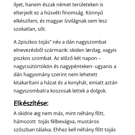
ilyet, hanem észak német területeken is
elterjedt ez a húsvéti finomság. Könnyű
elkészíteni, és magyar ízvilágnak sem lesz
szokatlan, sőt.
A 2piszkos tojás” név a dán nagyszombat
elnevezésből származik: skiden lørdag, vagyis
piszkos szombat. Az előző két napon –
nagycsütörtökön és nagypénteken- ugyanis a
dán hagyomány szerint nem lehetett
kitakarítani a házat és a konyhát, emiatt aztán
nagyszombatra koszosak lettek a dolgok.
Elkészítése:
A skidne æg nem más, mint néhány főtt,
hámozott tojás félbevágva, mustáros
szószban tálalva. Ehhez kell néhány főtt tojás