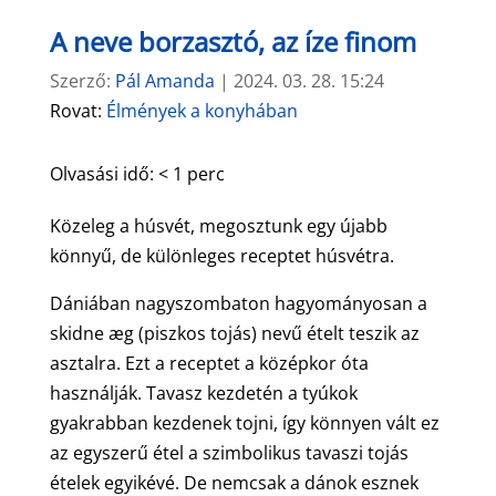
A neve borzasztó, az íze finom
Szerző:
Pál Amanda
|
2024. 03. 28. 15:24
Rovat:
Élmények a konyhában
Olvasási idő:
< 1
perc
Közeleg a húsvét, megosztunk egy újabb
könnyű, de különleges receptet húsvétra.
Dániában nagyszombaton hagyományosan a
skidne æg (piszkos tojás) nevű ételt teszik az
asztalra. Ezt a receptet a középkor óta
használják. Tavasz kezdetén a tyúkok
gyakrabban kezdenek tojni, így könnyen vált ez
az egyszerű étel a szimbolikus tavaszi tojás
ételek egyikévé. De nemcsak a dánok esznek