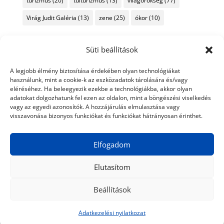
turizmus
(20)
túlturizmus
(13)
világörökség
(77)
Virág Judit Galéria
(13)
zene
(25)
ókor
(10)
Süti beállítások
A legjobb élmény biztosítása érdekében olyan technológiákat
használunk, mint a cookie-k az eszközadatok tárolására és/vagy
eléréséhez. Ha beleegyezik ezekbe a technológiákba, akkor olyan
adatokat dolgozhatunk fel ezen az oldalon, mint a böngészési viselkedés
vagy az egyedi azonosítók. A hozzájárulás elmulasztása vagy
visszavonása bizonyos funkciókat és funkciókat hátrányosan érinthet.
Elfogadom
Elutasítom
Beállítások
© 2024 Tiéd a Világ
Médiaajánlat
Adatkezelési nyilatkozat
Impresszum
Kapcsolat
Adatkezelési nyilatkozat