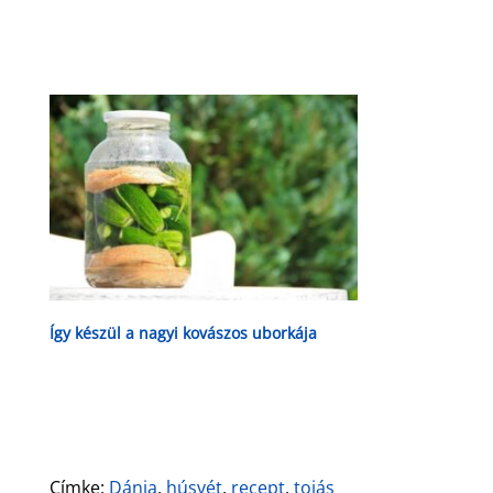
Így készül a nagyi kovászos uborkája
Címke:
Dánia
,
húsvét
,
recept
,
tojás