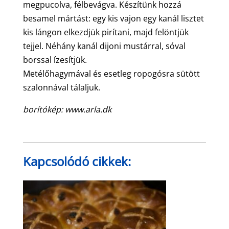
megpucolva, félbevágva. Készítünk hozzá
besamel mártást: egy kis vajon egy kanál lisztet
kis lángon elkezdjük pirítani, majd felöntjük
tejjel. Néhány kanál dijoni mustárral, sóval
borssal ízesítjük.
Metélőhagymával és esetleg ropogósra sütött
szalonnával tálaljuk.
borítókép: www.arla.dk
Kapcsolódó cikkek: