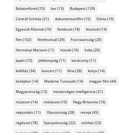
Balatonfüred
(10)
bor
(13)
Budapest
(129)
Centrál Színház
(21)
dokumentumfilm
(15)
Dánia
(10)
Egyesült Államok
(10)
festészet
(18)
fesztivál
(14)
film
(102)
filmfesztivál
(29)
Franciaország
(20)
Hermányi Mariann
(11)
húsvét
(10)
India
(20)
Japán
(15)
jótékonyság
(11)
karácsony
(11)
kiállítás
(34)
koncert
(11)
Kína
(28)
könyv
(14)
középkor
(14)
Madame Tussauds
(14)
magyar film
(44)
Magyarország
(12)
mesterséges intelligencia
(21)
múzeum
(14)
művészet
(10)
Nagy-Britannia
(16)
népszokás
(11)
Olaszország
(28)
recept
(45)
régészet
(78)
Spanyolország
(22)
színház
(23)