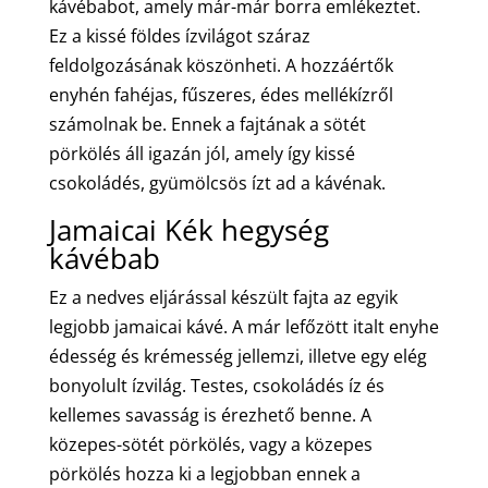
kávébabot, amely már-már borra emlékeztet.
Ez a kissé földes ízvilágot száraz
feldolgozásának köszönheti. A hozzáértők
enyhén fahéjas, fűszeres, édes mellékízről
számolnak be. Ennek a fajtának a sötét
pörkölés áll igazán jól, amely így kissé
csokoládés, gyümölcsös ízt ad a kávénak.
Jamaicai Kék hegység
kávébab
Ez a nedves eljárással készült fajta az egyik
legjobb jamaicai kávé. A már lefőzött italt enyhe
édesség és krémesség jellemzi, illetve egy elég
bonyolult ízvilág. Testes, csokoládés íz és
kellemes savasság is érezhető benne. A
közepes-sötét pörkölés, vagy a közepes
pörkölés hozza ki a legjobban ennek a