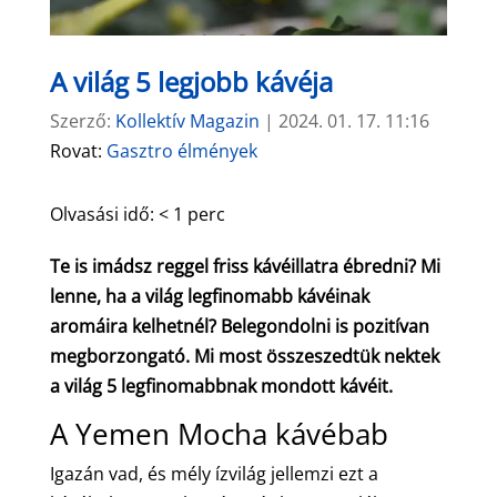
A világ 5 legjobb kávéja
Szerző:
Kollektív Magazin
|
2024. 01. 17. 11:16
Rovat:
Gasztro élmények
Olvasási idő:
< 1
perc
Te is imádsz reggel friss kávéillatra ébredni? Mi
lenne, ha a világ legfinomabb kávéinak
aromáira kelhetnél? Belegondolni is pozitívan
megborzongató. Mi most összeszedtük nektek
a világ 5 legfinomabbnak mondott kávéit.
A Yemen Mocha kávébab
Igazán vad, és mély ízvilág jellemzi ezt a