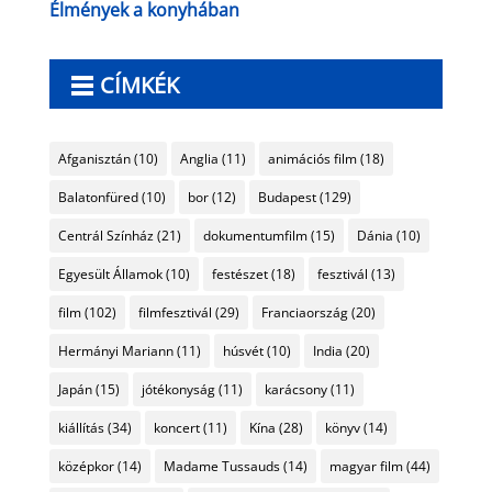
Élmények a konyhában
CÍMKÉK
Afganisztán
(10)
Anglia
(11)
animációs film
(18)
Balatonfüred
(10)
bor
(12)
Budapest
(129)
Centrál Színház
(21)
dokumentumfilm
(15)
Dánia
(10)
Egyesült Államok
(10)
festészet
(18)
fesztivál
(13)
film
(102)
filmfesztivál
(29)
Franciaország
(20)
Hermányi Mariann
(11)
húsvét
(10)
India
(20)
Japán
(15)
jótékonyság
(11)
karácsony
(11)
kiállítás
(34)
koncert
(11)
Kína
(28)
könyv
(14)
középkor
(14)
Madame Tussauds
(14)
magyar film
(44)