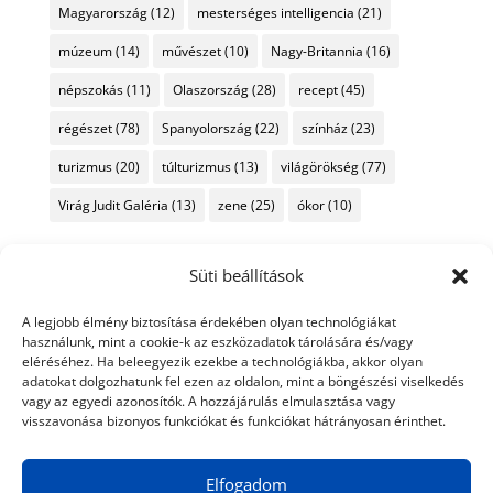
Magyarország
(12)
mesterséges intelligencia
(21)
múzeum
(14)
művészet
(10)
Nagy-Britannia
(16)
népszokás
(11)
Olaszország
(28)
recept
(45)
régészet
(78)
Spanyolország
(22)
színház
(23)
turizmus
(20)
túlturizmus
(13)
világörökség
(77)
Virág Judit Galéria
(13)
zene
(25)
ókor
(10)
Süti beállítások
A legjobb élmény biztosítása érdekében olyan technológiákat
használunk, mint a cookie-k az eszközadatok tárolására és/vagy
eléréséhez. Ha beleegyezik ezekbe a technológiákba, akkor olyan
adatokat dolgozhatunk fel ezen az oldalon, mint a böngészési viselkedés
vagy az egyedi azonosítók. A hozzájárulás elmulasztása vagy
visszavonása bizonyos funkciókat és funkciókat hátrányosan érinthet.
Elfogadom