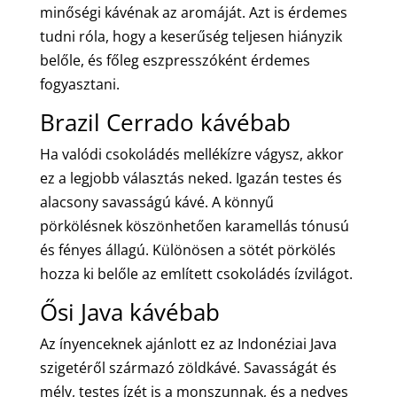
minőségi kávénak az aromáját. Azt is érdemes
tudni róla, hogy a keserűség teljesen hiányzik
belőle, és főleg eszpresszóként érdemes
fogyasztani.
Brazil Cerrado kávébab
Ha valódi csokoládés mellékízre vágysz, akkor
ez a legjobb választás neked. Igazán testes és
alacsony savasságú kávé. A könnyű
pörkölésnek köszönhetően karamellás tónusú
és fényes állagú. Különösen a sötét pörkölés
hozza ki belőle az említett csokoládés ízvilágot.
Ősi Java kávébab
Az ínyenceknek ajánlott ez az Indonéziai Java
szigetéről származó zöldkávé. Savasságát és
mély, testes ízét is a monszunnak, és a nedves