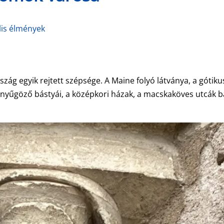
lis élmények
zág egyik rejtett szépsége. A Maine folyó látványa, a gótiku
nyűgöző bástyái, a középkori házak, a macskaköves utcák b