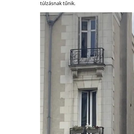
túlzásnak tűnik.