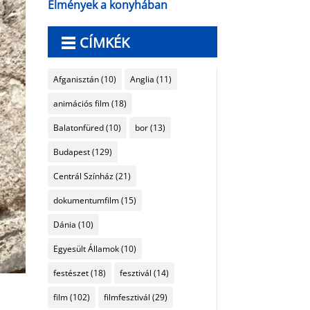
Élmények a konyhában
CÍMKÉK
Afganisztán
(10)
Anglia
(11)
animációs film
(18)
Balatonfüred
(10)
bor
(13)
Budapest
(129)
Centrál Színház
(21)
dokumentumfilm
(15)
Dánia
(10)
Egyesült Államok
(10)
festészet
(18)
fesztivál
(14)
film
(102)
filmfesztivál
(29)
n