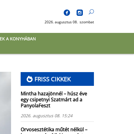
2026. augusztus 08. szombat
EK A KONYHÁBAN
FRISS CIKKEK
Mintha hazajönnél – húsz éve
egy csipetnyi Szatmárt ad a
PanyolaFeszt
2026. augusztus 08. 15:24
Orvosesztétika műtét nélkül –