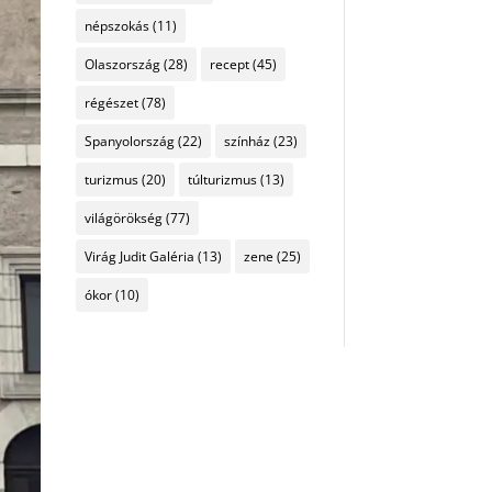
népszokás
(11)
Olaszország
(28)
recept
(45)
régészet
(78)
Spanyolország
(22)
színház
(23)
turizmus
(20)
túlturizmus
(13)
világörökség
(77)
Virág Judit Galéria
(13)
zene
(25)
ókor
(10)