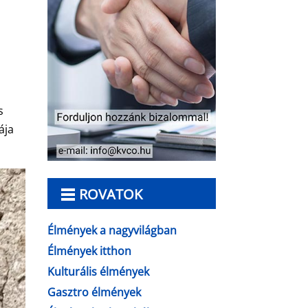
s
ája
ROVATOK
Élmények a nagyvilágban
Élmények itthon
Kulturális élmények
Gasztro élmények