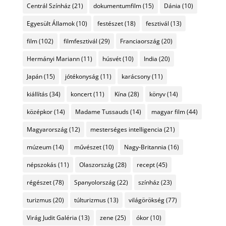
Centrál Színház
(21)
dokumentumfilm
(15)
Dánia
(10)
Egyesült Államok
(10)
festészet
(18)
fesztivál
(13)
film
(102)
filmfesztivál
(29)
Franciaország
(20)
Hermányi Mariann
(11)
húsvét
(10)
India
(20)
Japán
(15)
jótékonyság
(11)
karácsony
(11)
kiállítás
(34)
koncert
(11)
Kína
(28)
könyv
(14)
középkor
(14)
Madame Tussauds
(14)
magyar film
(44)
Magyarország
(12)
mesterséges intelligencia
(21)
múzeum
(14)
művészet
(10)
Nagy-Britannia
(16)
népszokás
(11)
Olaszország
(28)
recept
(45)
régészet
(78)
Spanyolország
(22)
színház
(23)
turizmus
(20)
túlturizmus
(13)
világörökség
(77)
Virág Judit Galéria
(13)
zene
(25)
ókor
(10)