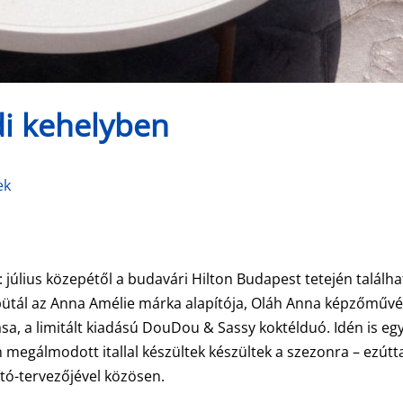
di kehelyben
ek
t: július közepétől a budavári Hilton Budapest tetején találh
bütál az Anna Amélie márka alapítója, Oláh Anna képzőműv
a, a limitált kiadású DouDou & Sassy koktélduó. Idén is eg
egálmodott itallal készültek készültek a szezonra – ezútt
tó-tervezőjével közösen.