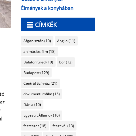
Élmények a konyhában
CÍMKÉK
Afganisztán
(10)
Anglia
(11)
animációs film
(18)
Balatonfüred
(10)
bor
(12)
Budapest
(129)
Centrál Színház
(21)
ató
dokumentumfilm
(15)
ész
Dánia
(10)
y
Egyesült Államok
(10)
al
festészet
(18)
fesztivál
(13)