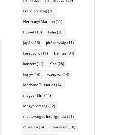
film
(102)
filmfesztivál
(29)
Franciaország
(20)
Hermányi Mariann
(11)
húsvét
(10)
India
(20)
Japán
(15)
jótékonyság
(11)
karácsony
(11)
kiállítás
(34)
koncert
(11)
Kína
(28)
könyv
(14)
középkor
(14)
Madame Tussauds
(14)
magyar film
(44)
Magyarország
(12)
mesterséges intelligencia
(21)
múzeum
(14)
művészet
(10)