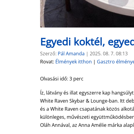
Egyedi koktél, egye
Szerző:
Pál Amanda
|
2025. 08. 7. 08:13
Rovat:
Élmények itthon
|
Gasztro élmény
Olvasási idő:
3
perc
Íz, látvány és illat egyszerre kap hangsúly
White Raven Skybar & Lounge-ban. Itt de
és a White Raven csapatának közös alkotás
különleges, művészeti együttműködésben m
Oláh Annával, az Anna Amélie márka alapí