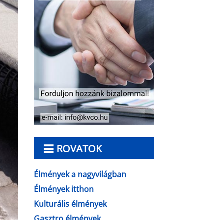
ROVATOK
Élmények a nagyvilágban
Élmények itthon
Kulturális élmények
Gasztro élmények