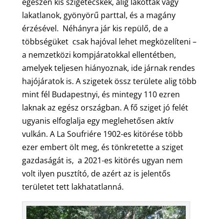
egészen kis szigetecskék, alig lakottak vagy
lakatlanok, gyönyörű parttal, és a magány
érzésével. Néhányra jár kis repülő, de a
többségüket csak hajóval lehet megközelíteni –
a nemzetközi kompjáratokkal ellentétben,
amelyek teljesen hiányoznak, ide járnak rendes
hajójáratok is. A szigetek össz területe alig több
mint fél Budapestnyi, és mintegy 110 ezren
laknak az egész országban. A fő sziget jó felét
ugyanis elfoglalja egy meglehetősen aktív
vulkán. A La Soufriére 1902-es kitörése több
ezer embert ölt meg, és tönkretette a sziget
gazdaságát is, a 2021-es kitörés ugyan nem
volt ilyen pusztító, de azért az is jelentős
területet tett lakhatatlanná.