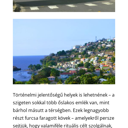
Történelmi jelentőségű helyek is lehetnének – a
szigeten sokkal több őslakos emlék van, mint
bárhol másutt a térségben. Ezek legnagyobb
részt furcsa faragott kövek – amelyekről persze
sejtjük, hogy valamiféle rituális célt szolgálnak,