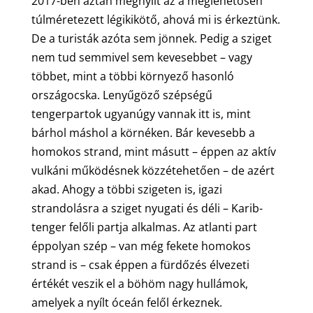
2017-ben aztán megnyílt az a meglehetősen
túlméretezett légikikötő, ahová mi is érkeztünk.
De a turisták azóta sem jönnek. Pedig a sziget
nem tud semmivel sem kevesebbet – vagy
többet, mint a többi környező hasonló
országocska. Lenyűgöző szépségű
tengerpartok ugyanúgy vannak itt is, mint
bárhol máshol a körnéken. Bár kevesebb a
homokos strand, mint másutt – éppen az aktív
vulkáni működésnek közzétehetően – de azért
akad. Ahogy a többi szigeten is, igazi
strandolásra a sziget nyugati és déli – Karib-
tenger felőli partja alkalmas. Az atlanti part
éppolyan szép – van még fekete homokos
strand is – csak éppen a fürdőzés élvezeti
értékét veszik el a böhöm nagy hullámok,
amelyek a nyílt óceán felől érkeznek.