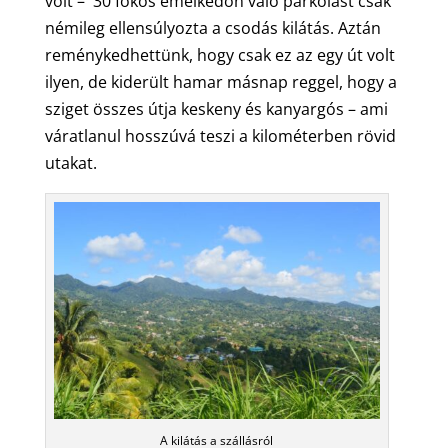
volt – 30 fokos emelkedőn való parkolást csak
némileg ellensúlyozta a csodás kilátás. Aztán
reménykedhettünk, hogy csak ez az egy út volt
ilyen, de kiderült hamar másnap reggel, hogy a
sziget összes útja keskeny és kanyargós – ami
váratlanul hosszúvá teszi a kilométerben rövid
utakat.
A kilátás a szállásról