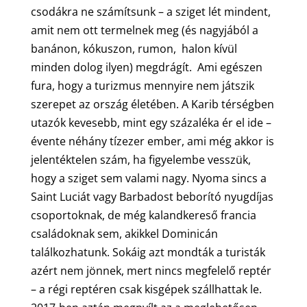
csodákra ne számítsunk – a sziget lét mindent,
amit nem ott termelnek meg (és nagyjából a
banánon, kókuszon, rumon, halon kívül
minden dolog ilyen) megdrágít. Ami egészen
fura, hogy a turizmus mennyire nem játszik
szerepet az ország életében. A Karib térségben
utazók kevesebb, mint egy százaléka ér el ide –
évente néhány tízezer ember, ami még akkor is
jelentéktelen szám, ha figyelembe vesszük,
hogy a sziget sem valami nagy. Nyoma sincs a
Saint Luciát vagy Barbadost beborító nyugdíjas
csoportoknak, de még kalandkereső francia
családoknak sem, akikkel Dominicán
találkozhatunk. Sokáig azt mondták a turisták
azért nem jönnek, mert nincs megfelelő reptér
– a régi reptéren csak kisgépek szállhattak le.