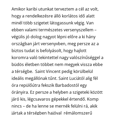
Amikor karibi utunkat terveztem a cél az volt,
hogy a rendelkezésre álló korlátos idő alatt
minél több szigetet látogassunk végig. Van
ebben valami természetes versenyszellem –
végülis jó dolog nagyot lépni előre a ki hány
országban járt versenyvben, meg persze az a
biztos tudat is befolyásolt, hogy hajlott
koromra való tekintettel nagy valószínűséggel a
büdös életben többet nem megyek vissza ebbe
a térségbe. Saint Vincent pedig körülbelül
ideális megállónak tűnt. Saint Luciától alig fél
óra repülőútra fekszik Barbadostól egy
órányira. Ez persze a helyben a szigeteki között
járó kis, légcsavaros gépekkel értendő. Komp
nincs – de ha lenne se mernék felülni rá, akik
jártak a térségben hajóval rémálomszerű