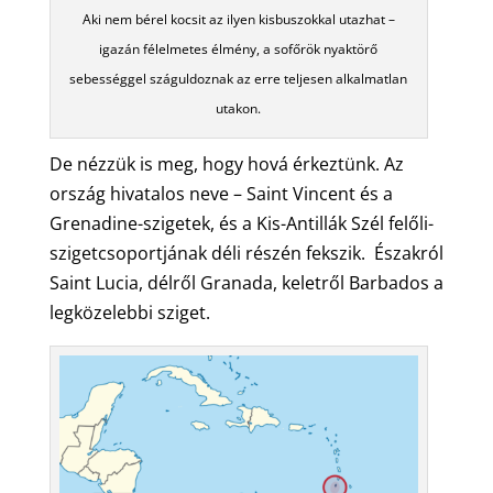
Aki nem bérel kocsit az ilyen kisbuszokkal utazhat –
igazán félelmetes élmény, a sofőrök nyaktörő
sebességgel száguldoznak az erre teljesen alkalmatlan
utakon.
De nézzük is meg, hogy hová érkeztünk. Az
ország hivatalos neve – Saint Vincent és a
Grenadine-szigetek, és a Kis-Antillák Szél felőli-
szigetcsoportjának déli részén fekszik. Északról
Saint Lucia, délről Granada, keletről Barbados a
legközelebbi sziget.