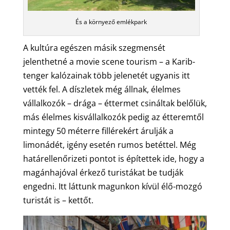
És a környező emlékpark
A kultúra egészen másik szegmensét
jelenthetné a movie scene tourism – a Karib-
tenger kalózainak több jelenetét ugyanis itt
vették fel. A díszletek még állnak, élelmes
vállalkozók – drága – éttermet csináltak belőlük,
más élelmes kisvállalkozók pedig az étteremtől
mintegy 50 méterre fillérekért árulják a
limonádét, igény esetén rumos betéttel. Még
határellenőrizeti pontot is építettek ide, hogy a
magánhajóval érkező turistákat be tudják
engedni. Itt láttunk magunkon kívül élő-mozgó
turistát is – kettőt.