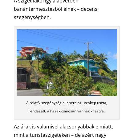
A sziget lakói így alapvetően
banántermesztésből élnek – decens
szegénységben.
A relatív szegénység ellenére az utcakép tiszta,
rendezett, a házak csinosan vannak kifestve.
Az árak is valamivel alacsonyabbak e miatt,
mint a turistaszigeteken – de azért nagy