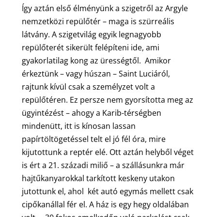
Így aztán első élményünk a szigetről az Argyle
nemzetközi repülőtér – maga is szürreális
látvány. A szigetvilág egyik legnagyobb
repülőterét sikerült felépíteni ide, ami
gyakorlatilag kong az ürességtől. Amikor
érkeztünk – vagy húszan – Saint Luciáról,
rajtunk kívül csak a személyzet volt a
repülőtéren. Ez persze nem gyorsította meg az
ügyintézést – ahogy a Karib-térségben
mindenütt, itt is kínosan lassan
papírtöltögetéssel telt el jó fél óra, mire
kijutottunk a reptér elé. Ott aztán helyből véget
is ért a 21. századi miliő – a szállásunkra már
hajtűkanyarokkal tarkított keskeny utakon
jutottunk el, ahol két autó egymás mellett csak
cipőkanállal fér el. A ház is egy hegy oldalában