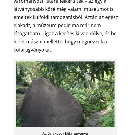
várományosi listára felkerültek – az egyik
látványosabb köré még valami múzeumot is
emeltek külföldi támogatásból. Aztán az egész
elakadt, a múzeum pedig ma már nem
látogatható – igaz a kerítés ki van dőlve, és be
lehet mászni mellette, hogy megnézzük a
kőfaragványokat.
Az őslakosok kőfaragványa