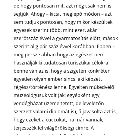
de hogy pontosan mit, azt még csak nem is
sejtjük. Ahogy – kicsit meglepő módon – azt
sem tudjuk pontosan, hogy mikor készültek,
egyesek szerint több, mint ezer, akár
ezerötszáz évvel a gyarmatosítás előtt, mások
szerint alig pár száz évvel korábban. Ebben –
meg persze abban hogy az egészet nem
használják ki tudatosan turisztikai célokra –
benne van az is, hogy a szigeten konkréten
egyetlen olyan ember sincs, aki képzett
régész/történész lenne. Egyelten műkedvelő
muzeológusuk volt (aki egyébként egy
vendégházat üzemeltetett, de levelezőn
szerzett valami diplomát is), ő javasolta azt is,
hogy ezeket a cuccokat, ha már vannak,
terjesszék fel világörökségi címre. A