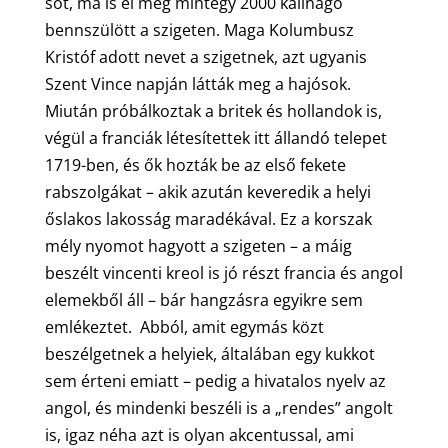
sőt, ma is él még mintegy 2000 kalinago
bennszülött a szigeten. Maga Kolumbusz
Kristóf adott nevet a szigetnek, azt ugyanis
Szent Vince napján látták meg a hajósok.
Miután próbálkoztak a britek és hollandok is,
végül a franciák létesítettek itt állandó telepet
1719-ben, és ők hozták be az első fekete
rabszolgákat – akik azután keveredik a helyi
őslakos lakosság maradékával. Ez a korszak
mély nyomot hagyott a szigeten – a máig
beszélt vincenti kreol is jó részt francia és angol
elemekből áll – bár hangzásra egyikre sem
emlékeztet. Abból, amit egymás közt
beszélgetnek a helyiek, általában egy kukkot
sem érteni emiatt – pedig a hivatalos nyelv az
angol, és mindenki beszéli is a „rendes” angolt
is, igaz néha azt is olyan akcentussal, ami