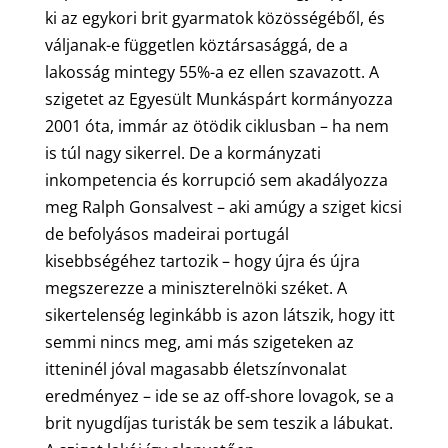
ki az egykori brit gyarmatok közösségéből, és
váljanak-e független köztársasággá, de a
lakosság mintegy 55%-a ez ellen szavazott. A
szigetet az Egyesült Munkáspárt kormányozza
2001 óta, immár az ötödik ciklusban – ha nem
is túl nagy sikerrel. De a kormányzati
inkompetencia és korrupció sem akadályozza
meg Ralph Gonsalvest – aki amúgy a sziget kicsi
de befolyásos madeirai portugál
kisebbségéhez tartozik – hogy újra és újra
megszerezze a miniszterelnöki széket. A
sikertelenség leginkább is azon látszik, hogy itt
semmi nincs meg, ami más szigeteken az
itteninél jóval magasabb életszínvonalat
eredményez – ide se az off-shore lovagok, se a
brit nyugdíjas turisták be sem teszik a lábukat.