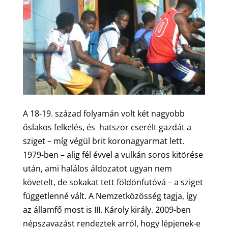
A 18-19. század folyamán volt két nagyobb
őslakos felkelés, és hatszor cserélt gazdát a
sziget – míg végül brit koronagyarmat lett.
1979-ben – alig fél évvel a vulkán soros kitörése
után, ami halálos áldozatot ugyan nem
követelt, de sokakat tett földönfutóvá – a sziget
függetlenné vált. A Nemzetközösség tagja, így
az államfő most is III. Károly király. 2009-ben
népszavazást rendeztek arról, hogy lépjenek-e