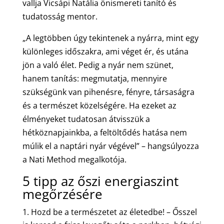
vallja Vicsápi Natália önismereti tanító és
tudatosság mentor.
„A legtöbben úgy tekintenek a nyárra, mint egy
különleges időszakra, ami véget ér, és utána
jön a való élet. Pedig a nyár nem szünet,
hanem tanítás: megmutatja, mennyire
szükségünk van pihenésre, fényre, társaságra
és a természet közelségére. Ha ezeket az
élményeket tudatosan átvisszük a
hétköznapjainkba, a feltöltődés hatása nem
múlik el a naptári nyár végével” – hangsúlyozza
a Nati Method megalkotója.
5 tipp az őszi energiaszint
megőrzésére
Hozd be a természetet az életedbe! – Ősszel