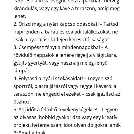
is keresd a friss levegőt: séta a parkban, hétvégi
kirándulás, vagy egy kávé a teraszon, amíg még
lehet.
Őrizd meg a nyári kapcsolódásokat! – Tartsd
napirenden a baráti és családi találkozókat, ne
csak a nyaralások idején keress társaságot.
Csempéssz fényt a mindennapokba! – A
rövidülő nappalok ellenére figyelj a világításra,
gyújts gyertyát, vagy használj meleg fényű
lámpát.
Folytasd a nyári szokásaidat! – Legyen szó
sportról, piacra járásról vagy reggeli kávéról a
teraszon, ne engedd el ezeket – csak igazítsd az
őszhöz.
Adj időt a feltöltő tevékenységekre! – Legyen
az olvasás, hobbid gyakorlása vagy egy kreatív
projekt, hetente szánj időt olyan dolgokra, amik
örömet adnak.