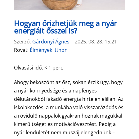
Hogyan őrizhetjük meg a nyár
energiáit ősszel is?
Szerző:
Gárdonyi Ágnes
|
2025. 08. 28. 15:21
Rovat:
Élmények itthon
Olvasási idő:
< 1
perc
Ahogy beköszönt az ősz, sokan érzik úgy, hogy
a nyár könnyedsége és a napfényes
délutánokból fakadó energia hirtelen elillan. Az
iskolakezdés, a munkába való visszarázódás és
a rövidülő nappalok gyakran hoznak magukkal
kimerültséget és motivációvesztést. Pedig a
nyár lendületét nem muszáj elengednünk –