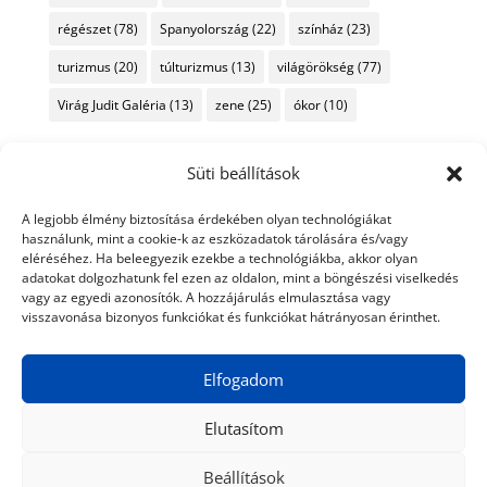
régészet
(78)
Spanyolország
(22)
színház
(23)
turizmus
(20)
túlturizmus
(13)
világörökség
(77)
Virág Judit Galéria
(13)
zene
(25)
ókor
(10)
Süti beállítások
A legjobb élmény biztosítása érdekében olyan technológiákat
használunk, mint a cookie-k az eszközadatok tárolására és/vagy
eléréséhez. Ha beleegyezik ezekbe a technológiákba, akkor olyan
adatokat dolgozhatunk fel ezen az oldalon, mint a böngészési viselkedés
vagy az egyedi azonosítók. A hozzájárulás elmulasztása vagy
visszavonása bizonyos funkciókat és funkciókat hátrányosan érinthet.
Elfogadom
Elutasítom
Beállítások
© 2024 Tiéd a Világ
Médiaajánlat