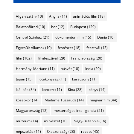
Afganisztán
(10)
Anglia
(11)
animációs film
(18)
Balatonfüred
(10)
bor
(12)
Budapest
(129)
Centrál Színház
(21)
dokumentumfilm
(15)
Dánia
(10)
Egyesült Államok
(10)
festészet
(18)
fesztivál
(13)
film
(102)
filmfesztivál
(29)
Franciaország
(20)
Hermányi Mariann
(11)
húsvét
(10)
India
(20)
Japán
(15)
jótékonyság
(11)
karácsony
(11)
kiállítás
(34)
koncert
(11)
Kína
(28)
könyv
(14)
középkor
(14)
Madame Tussauds
(14)
magyar film
(44)
Magyarország
(12)
mesterséges intelligencia
(21)
múzeum
(14)
művészet
(10)
Nagy-Britannia
(16)
népszokás
(11)
Olaszország
(28)
recept
(45)