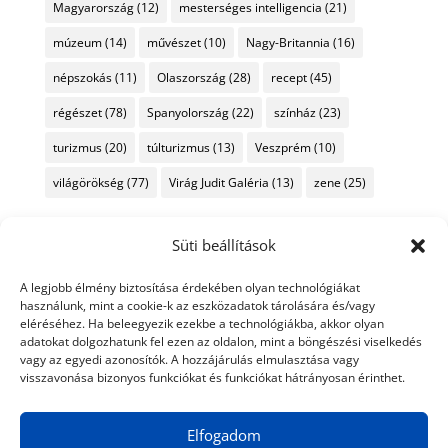
Magyarország
(12)
mesterséges intelligencia
(21)
múzeum
(14)
művészet
(10)
Nagy-Britannia
(16)
népszokás
(11)
Olaszország
(28)
recept
(45)
régészet
(78)
Spanyolország
(22)
színház
(23)
turizmus
(20)
túlturizmus
(13)
Veszprém
(10)
világörökség
(77)
Virág Judit Galéria
(13)
zene
(25)
Süti beállítások
A legjobb élmény biztosítása érdekében olyan technológiákat
használunk, mint a cookie-k az eszközadatok tárolására és/vagy
eléréséhez. Ha beleegyezik ezekbe a technológiákba, akkor olyan
adatokat dolgozhatunk fel ezen az oldalon, mint a böngészési viselkedés
vagy az egyedi azonosítók. A hozzájárulás elmulasztása vagy
visszavonása bizonyos funkciókat és funkciókat hátrányosan érinthet.
Elfogadom