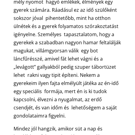
mély nyomot hagyó emlékek, élmények egy
gyerek számára. Ráadásul ez az idő szülőként
sokszor jóval pihentetőbb, mint ha otthon
ülnétek és a gyerek folyamatos szórakoztatást
igényelne. Személyes tapasztalatom, hogy a
gyerekek a szabadban nagyon hamar feltalálják
magukat, villámgyorsan válik egy bot
láncfűrésszé, amivel fát lehet vágni és a
„levágott” gallyakból pedig szuper tábortüzet
lehet rakni vagy tipit építeni. Nekem a
gyerekeim ilyen fajta elmélyült játéka az én-idő
egy speciális formája, mert én is ki tudok
kapcsolni, élvezni a nyugalmat, az erdő
csendjét, és van időm és lehetőségem a saját
gondolataimra figyelni.
Mindez jól hangzik, amikor süt a nap és