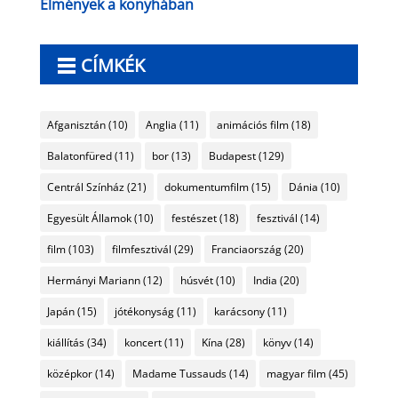
Élmények a konyhában
CÍMKÉK
Afganisztán
(10)
Anglia
(11)
animációs film
(18)
Balatonfüred
(11)
bor
(13)
Budapest
(129)
Centrál Színház
(21)
dokumentumfilm
(15)
Dánia
(10)
Egyesült Államok
(10)
festészet
(18)
fesztivál
(14)
film
(103)
filmfesztivál
(29)
Franciaország
(20)
Hermányi Mariann
(12)
húsvét
(10)
India
(20)
Japán
(15)
jótékonyság
(11)
karácsony
(11)
kiállítás
(34)
koncert
(11)
Kína
(28)
könyv
(14)
középkor
(14)
Madame Tussauds
(14)
magyar film
(45)