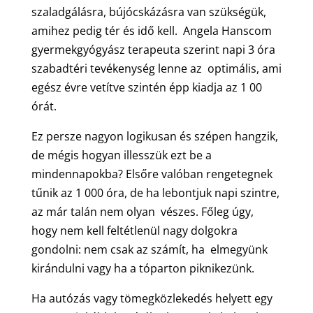
szaladgálásra, bújócskázásra van szükségük,
amihez pedig tér és idő kell. Angela Hanscom
gyermekgyógyász terapeuta szerint napi 3 óra
szabadtéri tevékenység lenne az optimális, ami
egész évre vetítve szintén épp kiadja az 1 00
órát.
Ez persze nagyon logikusan és szépen hangzik,
de mégis hogyan illesszük ezt be a
mindennapokba? Elsőre valóban rengetegnek
tűnik az 1 000 óra, de ha lebontjuk napi szintre,
az már talán nem olyan vészes. Főleg úgy,
hogy nem kell feltétlenül nagy dolgokra
gondolni: nem csak az számít, ha elmegyünk
kirándulni vagy ha a tóparton piknikezünk.
Ha autózás vagy tömegközlekedés helyett egy