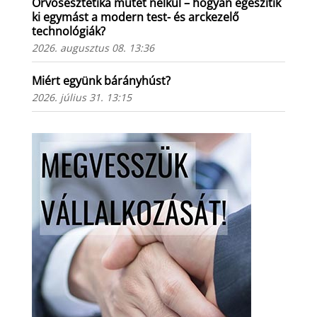
Orvosesztétika műtét nélkül – hogyan egészítik
ki egymást a modern test- és arckezelő
technológiák?
2026. augusztus 08. 13:36
Miért együnk bárányhúst?
2026. július 31. 13:15