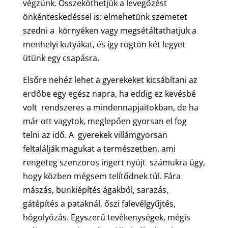
végzünk. Összeköthetjük a levegőzést
önkénteskedéssel is: elmehetünk szemetet
szedni a környéken vagy megsétáltathatjuk a
menhelyi kutyákat, és így rögtön két legyet
ütünk egy csapásra.
Elsőre nehéz lehet a gyerekeket kicsábítani az
erdőbe egy egész napra, ha eddig ez kevésbé
volt rendszeres a mindennapjaitokban, de ha
már ott vagytok, meglepően gyorsan el fog
telni az idő. A gyerekek villámgyorsan
feltalálják magukat a természetben, ami
rengeteg szenzoros ingert nyújt számukra úgy,
hogy közben mégsem telítődnek túl. Fára
mászás, bunkiépítés ágakból, sarazás,
gátépítés a pataknál, őszi falevélgyűjtés,
hógolyózás. Egyszerű tevékenységek, mégis