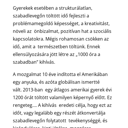
Gyerekek esetében a strukturálatlan,
szabadlevegőn töltött idő fejleszti a
problémamegoldó képességet, a kreativitást,
növeli az önbizalmat, pozitívan hat a szociális
kapcsolatokra. Mégis rohamosan csökken az
idő, amit a természetben töltünk. Ennek
ellensúlyozására jött létre az „1000 óra a
szabadban” kihívás.
A mozgalmat 10 éve indította el Amerikában
egy anyuka, és azóta globálisan ismertté
vált. 2013-ban egy átlagos amerikai gyerek évi
1200 órát töltött valamilyen képernyő előtt. Ez
rengeteg…. A kihívás eredeti célja, hogy ezt az
időt, vagy legalább egy részét átkonvertálja
szabadlevegőn folytatott tevékenységgé, és