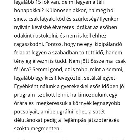
legalább 15 fok van, de mi legyen a téli
hónapokkal? Különösen akkor, ha még hó
sincs, csak latyak, köd és szürkeség? Ilyenkor
nyilván kevésbé élvezetes órákat az esőben
odakint rostokolni, és nem is kell ehhez
ragaszkodni. Fontos, hogy ne egy kipipálandó
feladat legyen a szabadban töltött idő, hanem
tényleg élvezni is tudd. Nem jött össze ma csak
fél óra? Semmi gond, ez is több, mint a semmi,
legalább egy kicsit levegőztél, sétáltál egyet.
Egyébként nálunk a gyerekekkel esős időben jó
program szokott lenni, ha kimozdulunk egy
órára és megkeressük a környék legnagyobb
pocsolyáit, amibe ugrálni lehet, a sötét
délutánokat pedig a fejlámpás játszóterezés
szokta megmenteni.