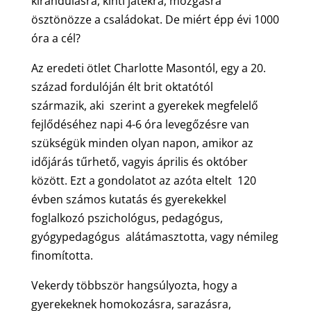
kirándulásra, kinti játékra, mozgásra
ösztönözze a családokat. De miért épp évi 1000
óra a cél?
Az eredeti ötlet Charlotte Masontól, egy a 20.
század fordulóján élt brit oktatótól
származik, aki szerint a gyerekek megfelelő
fejlődéséhez napi 4-6 óra levegőzésre van
szükségük minden olyan napon, amikor az
időjárás tűrhető, vagyis április és október
között. Ezt a gondolatot az azóta eltelt 120
évben számos kutatás és gyerekekkel
foglalkozó pszichológus, pedagógus,
gyógypedagógus alátámasztotta, vagy némileg
finomította.
Vekerdy többször hangsúlyozta, hogy a
gyerekeknek homokozásra, sarazásra,