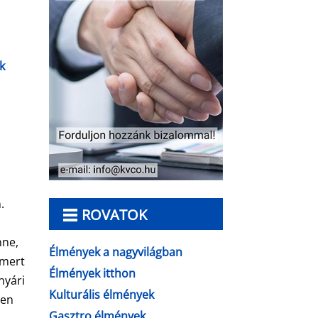
k
s
.
ROVATOK
nne,
Élmények a nagyvilágban
 mert
Élmények itthon
nyári
Kulturális élmények
ten
Gasztro élmények