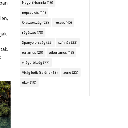
óban
Nagy-Britannia
(16)
népszokás
(11)
len,
Olaszország
(28)
recept
(45)
régészet
(78)
vják
Spanyolország
(22)
színház
(23)
tak.
turizmus
(20)
túlturizmus
(13)
k
világörökség
(77)
Virág Judit Galéria
(13)
zene
(25)
ókor
(10)