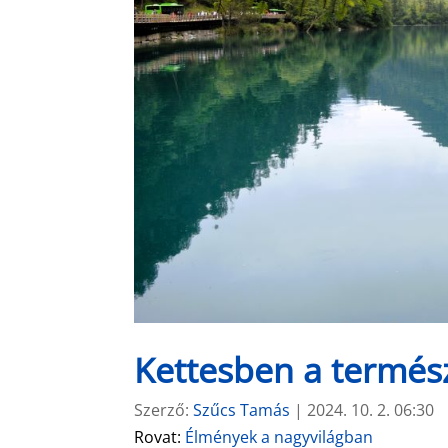
Kettesben a termész
Szerző:
Szűcs Tamás
|
2024. 10. 2. 06:30
Rovat:
Élmények a nagyvilágban