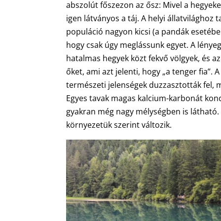
abszolút főszezon az ősz: Mivel a hegyeke
igen látványos a táj. A helyi állatvilágho
populáció nagyon kicsi (a pandák esetében 
hogy csak úgy meglássunk egyet. A lényege
hatalmas hegyek közt fekvő völgyek, és az
őket, ami azt jelenti, hogy „a tenger fia”
természeti jelenségek duzzasztották fel,
Egyes tavak magas kalcium-karbonát konce
gyakran még nagy mélységben is látható. 
környezetük szerint változik.