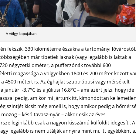
A völgy kapujában
n fekszik, 330 kilométerre északra a tartományi fővárostól
többségében már tibetiek laknak (vagy legalább is laktak a
e 720 négyzetkilométer, a pufferzónák további 600
feletti magassága a völgyekben 1800 és 200 méter között va
k a 4500 métert is. Az éghajlat szubtrópusi vagy mérsékelt
anuári -3,7°C és a júliusi 16,8°C – ami azért jelzi, hogy ide
asszal pedig, amikor mi jártunk itt, kimondottan kellemetle
ség szintjét kicsit még emeli is, hogy amikor pedig a hőmérsé
l mozog – késő tavasz-nyár – akkor esik az éves
sze leginkább csak a nagyon kisszámú külföldit idegesíti. A
 vagy legalább is nem utálják annyira mint mi. Itt egyébként a