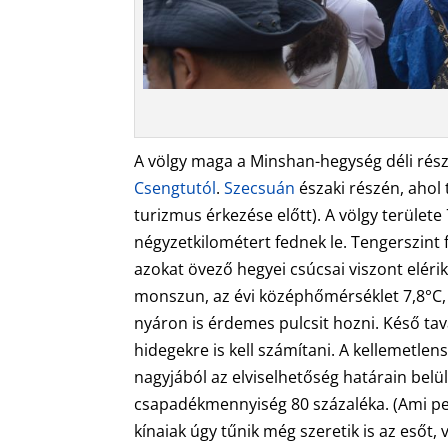
A völgy maga a Minshan-hegység déli részé
Csengtutól
.
Szecsuán
északi részén, ahol 
turizmus érkezése előtt). A völgy terület
négyzetkilométert fednek le. Tengerszint 
azokat övező hegyei csúcsai viszont eléri
monszun, az évi középhőmérséklet 7,8°C, a j
nyáron is érdemes pulcsit hozni. Késő tav
hidegekre is kell számítani. A kellemetlen
nagyjából az elviselhetőség határain belü
csapadékmennyiség 80 százaléka. (Ami per
kínaiak úgy tűnik még szeretik is az esőt,