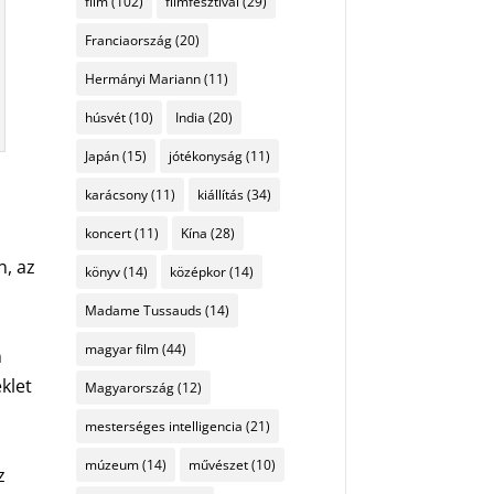
film
(102)
filmfesztivál
(29)
Franciaország
(20)
Hermányi Mariann
(11)
húsvét
(10)
India
(20)
Japán
(15)
jótékonyság
(11)
,
karácsony
(11)
kiállítás
(34)
koncert
(11)
Kína
(28)
n, az
könyv
(14)
középkor
(14)
Madame Tussauds
(14)
magyar film
(44)
n
klet
Magyarország
(12)
mesterséges intelligencia
(21)
múzeum
(14)
művészet
(10)
z