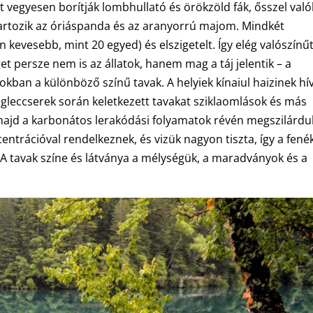
t vegyesen borítják lombhullató és örökzöld fák, ősszel val
z tartozik az óriáspanda és az aranyorrú majom. Mindkét
kevesebb, mint 20 egyed) és elszigetelt. Így elég valószínűt
t persze nem is az állatok, hanem mag a táj jelentik – a
okban a különböző színű tavak. A helyiek kínaiul haizinek hí
. A gleccserek során keletkezett tavakat sziklaomlások és más
 majd a karbonátos lerakódási folyamatok révén megszilárdul
ntrációval rendelkeznek, és vizük nagyon tiszta, így a fené
A tavak színe és látványa a mélységük, a maradványok és a