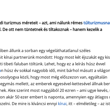
öldi turizmus méreteit – azt, ami nálunk rémes
túlturizmusna
l. De ott nem tüntetnek és tiltakoznak – hanem kezelik a
ben állunk a sorban egy végeláthatatlanul széles
mit kínai partnerünk mondott: Hogy most két éjszakát egy ki
 tibeti faluban töltünk. Lehet, hogy ez a leírás húsz évvel
a
n húsz év sokkal nagyobb idő, mint bárhol másutt a világon
mosolyogva közli, hogy most még előszezon van, egyáltalán
 egymás mellett, az emberek egyesével-kettesével állnak be
ek. Alex szerint most nagyjából 20 ezren – ami ugye kevés,
jon akár 50 ezer embert is naponta, amennyien egy átlagos 
zelni. De mire is kíváncsi ennyi
kínai
, itt – elméletileg – az is