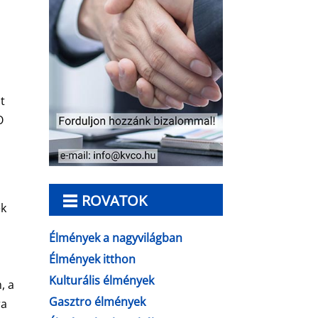
t
O
ROVATOK
ék
Élmények a nagyvilágban
Élmények itthon
Kulturális élmények
, a
Gasztro élmények
ra