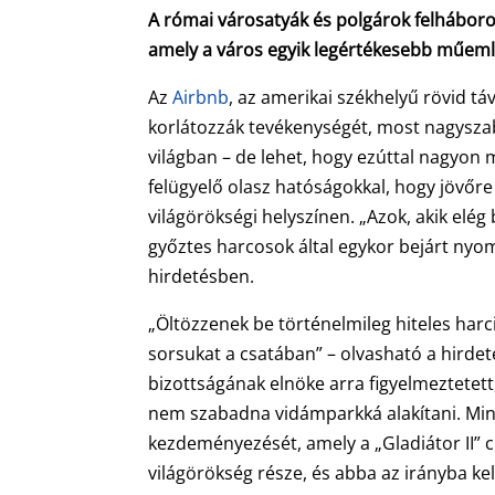
A római városatyák és polgárok felháboro
amely a város egyik legértékesebb műeml
Az
Airbnb
, az amerikai székhelyű rövid t
korlátozzák tevékenységét, most nagysza
világban – de lehet, hogy ezúttal nagyon 
felügyelő olasz hatóságokkal, hogy jövőr
világörökségi helyszínen. „Azok, akik elé
győztes harcosok által egykor bejárt nyom
hirdetésben.
„Öltözzenek be történelmileg hiteles harc
sorsukat a csatában” – olvasható a hirdet
bizottságának elnöke arra figyelmeztetet
nem szabadna vidámparkká alakítani. Min
kezdeményezését, amely a „Gladiátor II” 
világörökség része, és abba az irányba ke