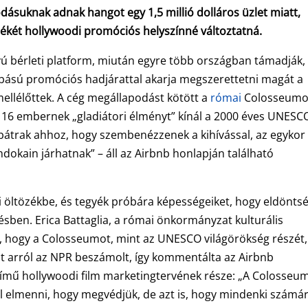
dásuknak adnak hangot egy 1,5 millió dolláros üzlet miatt,
ékét hollywoodi promóciós helyszínné változtatná.
ávú bérleti platform, miután egyre több országban támadják,
bású promóciós hadjárattal akarja megszerettetni magát a
mellélőttek. A cég megállapodást kötött a
római
Colosseumo
e 16 embernek „gladiátori élményt” kínál a 2000 éves UNESC
g bátrak ahhoz, hogy szembenézzenek a kihívással, az egykor
dokain járhatnak” – áll az Airbnb honlapján található
i öltözékbe, és tegyék próbára képességeiket, hogy eldönts
ésben. Erica Battaglia, a római önkormányzat kulturális
t, hogy a Colosseumot, mint az UNESCO világörökség részét,
t arról az NPR beszámolt, így kommentálta az Airbnb
című hollywoodi film marketingtervének része: „A Colosseum
ll elmenni, hogy megvédjük, de azt is, hogy mindenki számá