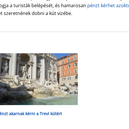
fogja a turisták belépését, és hamarosan
pénzt kérhet azokt
t szeretnének dobni a kút vizébe.
énzt akarnak kérni a Trevi kútért