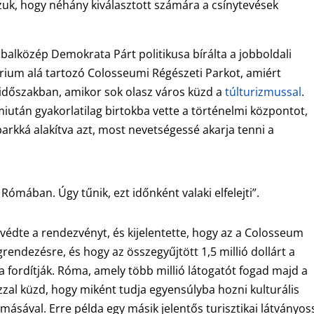
uk, hogy néhány kiválasztott számára a csínytevések
balközép Demokrata Párt politikusa bírálta a jobboldali
térium alá tartozó Colosseumi Régészeti Parkot, amiért
 időszakban, amikor sok olasz város küzd a
túlturizmussal
.
iután gyakorlatilag birtokba vette a történelmi központot,
 parkká alakítva azt, most nevetségessé akarja tenni a
ában. Úgy tűnik, ezt időnként valaki elfelejti”.
édte a rendezvényt, és kijelentette, hogy az a Colosseum
grendezésre, és hogy az összegyűjtött 1,5 millió dollárt a
a fordítják. Róma, amely több millió látogatót fogad majd a
zal küzd, hogy miként tudja egyensúlyba hozni kulturális
ásával. Erre példa egy másik jelentős turisztikai látványos