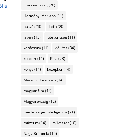
ól a
Franciaország
(20)
Hermányi Mariann
(11)
húsvét
(10)
India
(20)
Japán
(15)
jótékonyság
(11)
karácsony
(11)
kiállítás
(34)
koncert
(11)
Kína
(28)
könyv
(14)
középkor
(14)
Madame Tussauds
(14)
magyar film
(44)
Magyarország
(12)
mesterséges intelligencia
(21)
múzeum
(14)
művészet
(10)
Nagy-Britannia
(16)