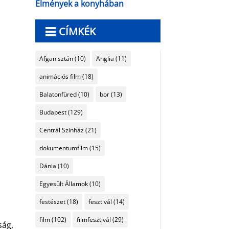
Élmények a konyhában
CÍMKÉK
Afganisztán
(10)
Anglia
(11)
animációs film
(18)
Balatonfüred
(10)
bor
(13)
Budapest
(129)
Centrál Színház
(21)
dokumentumfilm
(15)
Dánia
(10)
Egyesült Államok
(10)
festészet
(18)
fesztivál
(14)
film
(102)
filmfesztivál
(29)
ság,