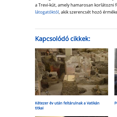
a Trevi-kút, amely hamarosan korlátozni 
látogatóktól
, akik szerencsét hozó érméke
Kapcsolódó cikkek:
Kétezer év után feltárulnak a Vatikán
P
titkai