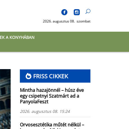
2026. augusztus 08. szombat
EK A KONYHÁBAN
FRISS CIKKEK
Mintha hazajönnél – húsz éve
egy csipetnyi Szatmárt ad a
PanyolaFeszt
2026. augusztus 08. 15:24
Orvosesztétika műtét nélkül –