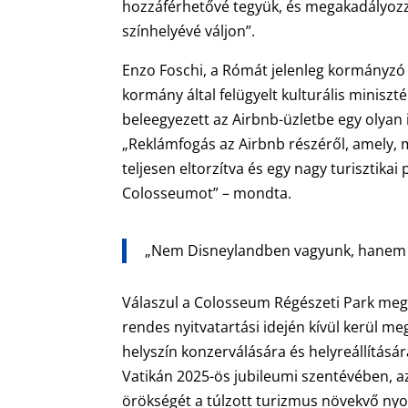
hozzáférhetővé tegyük, és megakadályozz
színhelyévé váljon”.
Enzo Foschi, a Rómát jelenleg kormányzó 
kormány által felügyelt kulturális minisz
beleegyezett az Airbnb-üzletbe egy olyan
„Reklámfogás az Airbnb részéről, amely, m
teljesen eltorzítva és egy nagy turisztikai
Colosseumot” – mondta.
„Nem Disneylandben vagyunk, hanem Róm
Válaszul a Colosseum Régészeti Park megv
rendes nyitvatartási idején kívül kerül me
helyszín konzerválására és helyreállításár
Vatikán 2025-ös jubileumi szentévében, az
örökségét a túlzott turizmus növekvő nyom