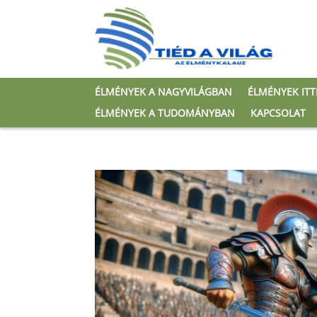
ÉLMÉNYEK A NAGYVILÁGBAN
ÉLMÉNYEK IT
ÉLMÉNYEK A TUDOMÁNYBAN
KAPCSOLAT