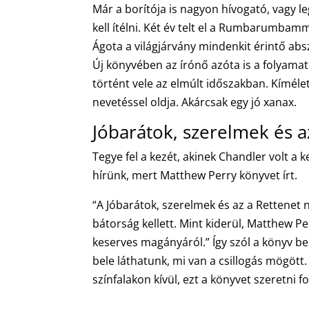
Már a borítója is nagyon hívogató, vagy le
kell ítélni. Két év telt el a Rumbarumb
Ágota a világjárvány mindenkit érintő ab
Új könyvében az írónő azóta is a folyamat
történt vele az elmúlt időszakban. Kíméle
nevetéssel oldja. Akárcsak egy jó xanax.
Jóbarátok, szerelmek és a
Tegye fel a kezét, akinek Chandler volt a
hírünk, mert Matthew Perry könyvet írt.
“A Jóbarátok, szerelmek és az a Rettenet
bátorság kellett. Mint kiderül, Matthew P
keserves magányáról.” Így szól a könyv b
bele láthatunk, mi van a csillogás mögött.
színfalakon kívül, ezt a könyvet szeretni f