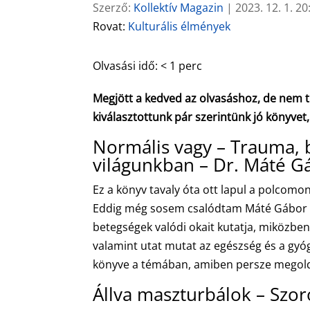
Szerző:
Kollektív Magazin
|
2023. 12. 1. 20
Rovat:
Kulturális élmények
Olvasási idő:
< 1
perc
Megjött a kedved az olvasáshoz, de nem tud
kiválasztottunk pár szerintünk jó könyvet,
Normális vagy – Trauma, 
világunkban – Dr. Máté G
Ez a könyv tavaly óta ott lapul a polcomo
Eddig még sosem csalódtam Máté Gábor m
betegségek valódi okait kutatja, miközben
valamint utat mutat az egészség és a gyóg
könyve a témában, amiben persze megoldá
Állva maszturbálok – Szo