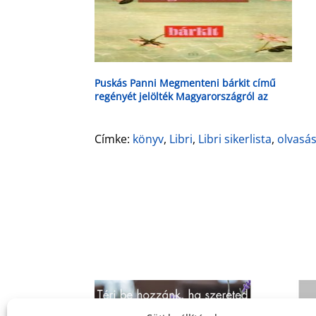
Puskás Panni Megmenteni bárkit című
regényét jelölték Magyarországról az
Európai Unió irodalmi díjára
Címke:
könyv
,
Libri
,
Libri sikerlista
,
olvasá