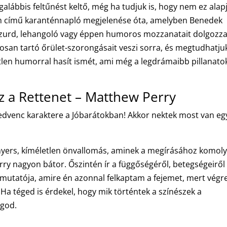
galábbis feltűnést keltő, még ha tudjuk is, hogy nem ez alap
amm című karanténnapló megjelenése óta, amelyben Benedek
szurd, lehangoló vagy éppen humoros mozzanatait dolgozza 
osan tartó őrület-szorongásait veszi sorra, és megtudhatju
tlen humorral hasít ismét, ami még a legdrámaibb pillanatok
z a Rettenet – Matthew Perry
 kedvenc karaktere a Jóbarátokban! Akkor nektek most van eg
 nyers, kíméletlen önvallomás, aminek a megírásához komol
erry nagyon bátor. Őszintén ír a függőségéről, betegségeiről
emutatója, amire én azonnal felkaptam a fejemet, mert végr
 Ha téged is érdekel, hogy mik történtek a színészek a
ogod.