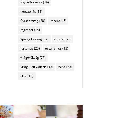
Nagy-Britannia
(16)
népszokás
(11)
Olaszország
(28)
recept
(45)
régészet
(78)
Spanyolország
(22)
színház
(23)
turizmus
(20)
túlturizmus
(13)
világörökség
(77)
Virág Judit Galéria
(13)
zene
(25)
ókor
(10)