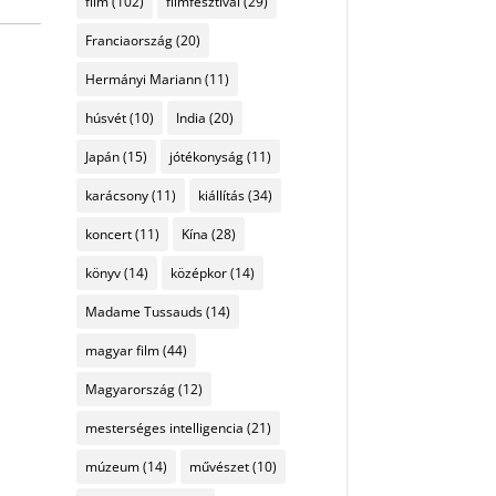
film
(102)
filmfesztivál
(29)
Franciaország
(20)
Hermányi Mariann
(11)
húsvét
(10)
India
(20)
Japán
(15)
jótékonyság
(11)
karácsony
(11)
kiállítás
(34)
koncert
(11)
Kína
(28)
könyv
(14)
középkor
(14)
Madame Tussauds
(14)
magyar film
(44)
Magyarország
(12)
mesterséges intelligencia
(21)
múzeum
(14)
művészet
(10)