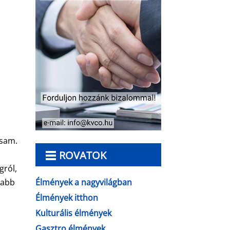
ssam.
ROVATOK
gról,
Élmények a nagyvilágban
tabb
Élmények itthon
Kulturális élmények
Gasztro élmények