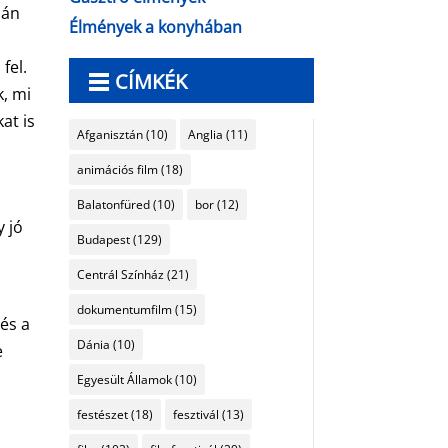
ján
Élmények a konyhában
fel.
CÍMKÉK
k, mi
at is
Afganisztán
(10)
Anglia
(11)
animációs film
(18)
Balatonfüred
(10)
bor
(12)
y jó
Budapest
(129)
Centrál Színház
(21)
y
dokumentumfilm
(15)
 és a
Dánia
(10)
e
Egyesült Államok
(10)
festészet
(18)
fesztivál
(13)