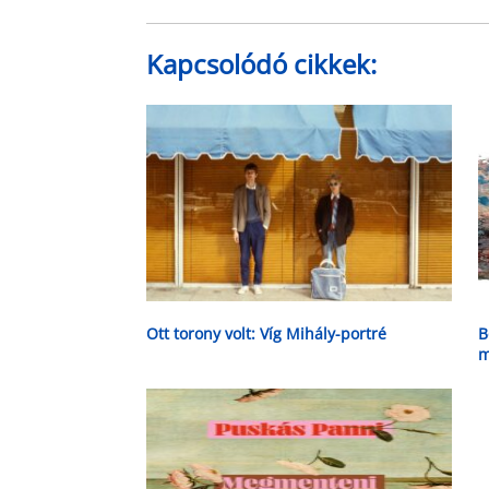
Kapcsolódó cikkek:
Ott torony volt: Víg Mihály-portré
B
m