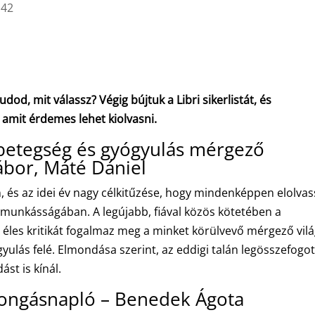
:42
od, mit válassz? Végig bújtuk a Libri sikerlistát, és
 amit érdemes lehet kiolvasni.
betegség és gyógyulás mérgező
ábor, Máté Dániel
n, és az idei év nagy célkitűzése, hogy mindenképpen elolva
unkásságában. A legújabb, fiával közös kötetében a
 éles kritikát fogalmaz meg a minket körülvevő mérgező vilá
yulás felé. Elmondása szerint, az eddigi talán legösszefogo
st is kínál.
rongásnapló – Benedek Ágota