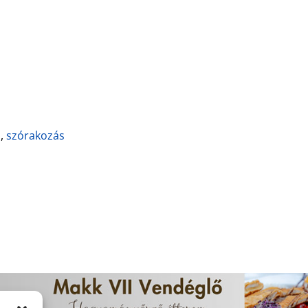
s
,
szórakozás