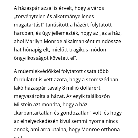
A házaspár azzal is érvelt, hogy a város
„törvénytelen és alkotmányellenes
magatartást” tanúsított a házért folytatott
harcban, és úgy jellemezték, hogy az „az a ház,
ahol Marilyn Monroe alkalmanként mindössze
hat hónapig élt, mielőtt tragikus módon
öngyilkosságot követett el”.
A műemlékvédőkkel folytatott csata több
fordulatot is vett azóta, hogy a szomszédban
lakó házaspár tavaly 8 millió dollárért
megvásárolta a házat. Az egyik találkozón
Milstein azt mondta, hogy a ház
„karbantartatlan és gondozatlan” volt, és hogy
az elhelyezkedésén kívül semmi nyoma nincs
annak, ami arra utalna, hogy Monroe otthona
volt.