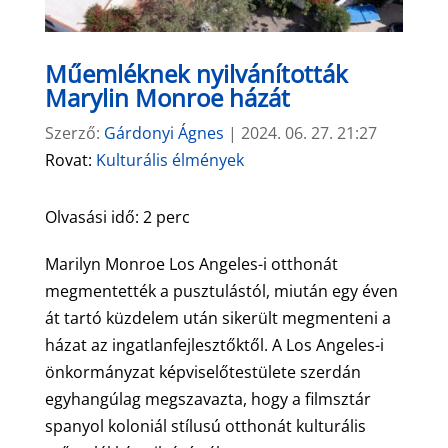
Műemléknek nyilvánították
Marylin Monroe házát
Szerző:
Gárdonyi Ágnes
|
2024. 06. 27. 21:27
Rovat:
Kulturális élmények
Olvasási idő:
2
perc
Marilyn Monroe Los Angeles-i otthonát
megmentették a pusztulástól, miután egy éven
át tartó küzdelem után sikerült megmenteni a
házat az ingatlanfejlesztőktől. A Los Angeles-i
önkormányzat képviselőtestülete szerdán
egyhangúlag megszavazta, hogy a filmsztár
spanyol koloniál stílusú otthonát kulturális