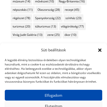
múzeum
(14)
művészet
(10)
Nagy-Britannia
(16)
népszokás
(11)
Olaszország
(28)
recept
(45)
régészet
(78)
Spanyolország
(22)
színház
(23)
turizmus
(20)
túlturizmus
(13)
világörökség
(77)
Virág Judit Galéria
(13)
zene
(25)
ókor
(10)
Süti beállítások
A legjobb élmény biztosítása érdekében olyan technológiákat
használunk, mint a cookie-k az eszközadatok tárolására és/vagy
eléréséhez. Ha beleegyezik ezekbe a technológiákba, akkor olyan
adatokat dolgozhatunk fel ezen az oldalon, mint a böngészési viselkedés
vagy az egyedi azonosítók. A hozzájárulás elmulasztása vagy
visszavonása bizonyos funkciókat és funkciókat hátrányosan érinthet.
Elfogadom
Elutasítom