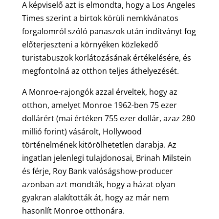
A képviselő azt is elmondta, hogy a Los Angeles
Times szerint a birtok körüli nemkívánatos
forgalomról szóló panaszok után indítványt fog
előterjeszteni a környéken közlekedő
turistabuszok korlátozásának értékelésére, és
megfontolná az otthon teljes áthelyezését.
A Monroe-rajongók azzal érveltek, hogy az
otthon, amelyet Monroe 1962-ben 75 ezer
dollárért (mai értéken 755 ezer dollár, azaz 280
millió forint) vásárolt, Hollywood
történelmének kitörölhetetlen darabja. Az
ingatlan jelenlegi tulajdonosai, Brinah Milstein
és férje, Roy Bank valóságshow-producer
azonban azt mondták, hogy a házat olyan
gyakran alakították át, hogy az már nem
hasonlít Monroe otthonára.