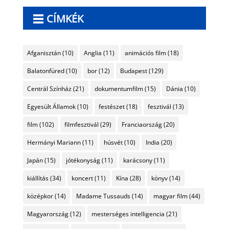
CÍMKÉK
Afganisztán
(10)
Anglia
(11)
animációs film
(18)
Balatonfüred
(10)
bor
(12)
Budapest
(129)
Centrál Színház
(21)
dokumentumfilm
(15)
Dánia
(10)
Egyesült Államok
(10)
festészet
(18)
fesztivál
(13)
film
(102)
filmfesztivál
(29)
Franciaország
(20)
Hermányi Mariann
(11)
húsvét
(10)
India
(20)
Japán
(15)
jótékonyság
(11)
karácsony
(11)
kiállítás
(34)
koncert
(11)
Kína
(28)
könyv
(14)
középkor
(14)
Madame Tussauds
(14)
magyar film
(44)
Magyarország
(12)
mesterséges intelligencia
(21)