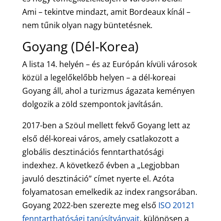
Ami – tekintve mindazt, amit Bordeaux kínál –
nem tűnik olyan nagy büntetésnek.
Goyang (Dél-Korea)
A lista 14. helyén – és az Európán kívüli városok
közül a legelőkelőbb helyen – a dél-koreai
Goyang áll, ahol a turizmus ágazata keményen
dolgozik a zöld szempontok javításán.
2017-ben a Szöul mellett fekvő Goyang lett az
első dél-koreai város, amely csatlakozott a
globális desztinációs fenntarthatósági
indexhez. A következő évben a „Legjobban
javuló desztináció” címet nyerte el. Azóta
folyamatosan emelkedik az index rangsorában.
Goyang 2022-ben szerezte meg első
ISO 20121
fenntarthatósági tanúsítványait
, különösen a