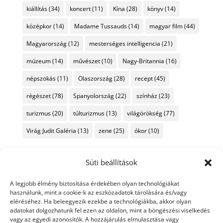
kiállítás
(34)
koncert
(11)
Kína
(28)
könyv
(14)
középkor
(14)
Madame Tussauds
(14)
magyar film
(44)
Magyarország
(12)
mesterséges intelligencia
(21)
múzeum
(14)
művészet
(10)
Nagy-Britannia
(16)
népszokás
(11)
Olaszország
(28)
recept
(45)
régészet
(78)
Spanyolország
(22)
színház
(23)
turizmus
(20)
túlturizmus
(13)
világörökség
(77)
Virág Judit Galéria
(13)
zene
(25)
ókor
(10)
Süti beállítások
A legjobb élmény biztosítása érdekében olyan technológiákat
használunk, mint a cookie-k az eszközadatok tárolására és/vagy
eléréséhez. Ha beleegyezik ezekbe a technológiákba, akkor olyan
adatokat dolgozhatunk fel ezen az oldalon, mint a böngészési viselkedés
vagy az egyedi azonosítók. A hozzájárulás elmulasztása vagy