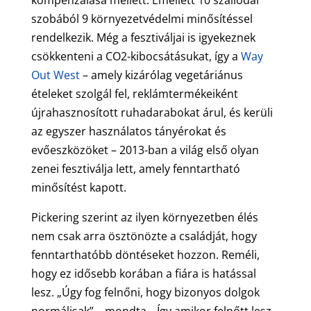
kompenzálása mellett. Emellett 10 szállodai
szobából 9 környezetvédelmi minősítéssel
rendelkezik. Még a fesztiváljai is igyekeznek
csökkenteni a CO2-kibocsátásukat, így a
Way
Out West
– amely kizárólag vegetáriánus
ételeket szolgál fel, reklámtermékeiként
újrahasznosított ruhadarabokat árul, és kerüli
az egyszer használatos tányérokat és
evőeszközöket – 2013-ban a világ első olyan
zenei fesztiválja lett, amely fenntartható
minősítést kapott.
Pickering szerint az ilyen környezetben élés
nem csak arra ösztönözte a családját, hogy
fenntarthatóbb döntéseket hozzon. Reméli,
hogy ez idősebb korában a fiára is hatással
lesz. „Úgy fog felnőni, hogy bizonyos dolgok