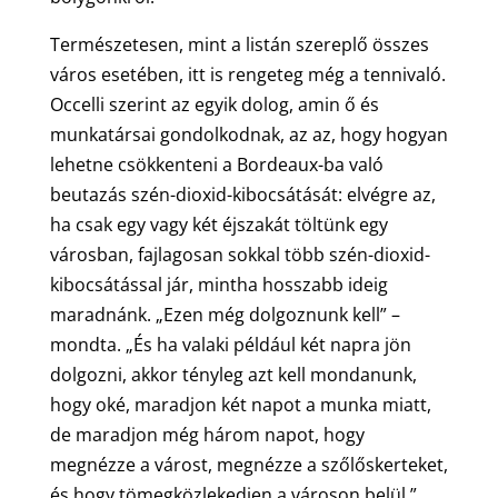
Természetesen, mint a listán szereplő összes
város esetében, itt is rengeteg még a tennivaló.
Occelli szerint az egyik dolog, amin ő és
munkatársai gondolkodnak, az az, hogy hogyan
lehetne csökkenteni a Bordeaux-ba való
beutazás szén-dioxid-kibocsátását: elvégre az,
ha csak egy vagy két éjszakát töltünk egy
városban, fajlagosan sokkal több szén-dioxid-
kibocsátással jár, mintha hosszabb ideig
maradnánk. „Ezen még dolgoznunk kell” –
mondta. „És ha valaki például két napra jön
dolgozni, akkor tényleg azt kell mondanunk,
hogy oké, maradjon két napot a munka miatt,
de maradjon még három napot, hogy
megnézze a várost, megnézze a szőlőskerteket,
és hogy tömegközlekedjen a városon belül.”