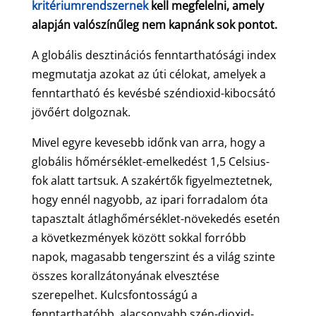
kritériumrendszernek
kell megfelelni, amely
alapján valószínűleg nem kapnánk sok pontot.
A globális desztinációs fenntarthatósági index
megmutatja azokat az úti célokat, amelyek a
fenntartható és kevésbé széndioxid-kibocsátó
jövőért dolgoznak.
Mivel egyre kevesebb időnk van arra, hogy a
globális hőmérséklet-emelkedést 1,5 Celsius-
fok alatt tartsuk. A szakértők figyelmeztetnek,
hogy ennél nagyobb, az ipari forradalom óta
tapasztalt átlaghőmérséklet-növekedés esetén
a következmények között sokkal forróbb
napok, magasabb tengerszint és a világ szinte
összes korallzátonyának elvesztése
szerepelhet. Kulcsfontosságú a
fenntarthatóbb, alacsonyabb szén-dioxid-