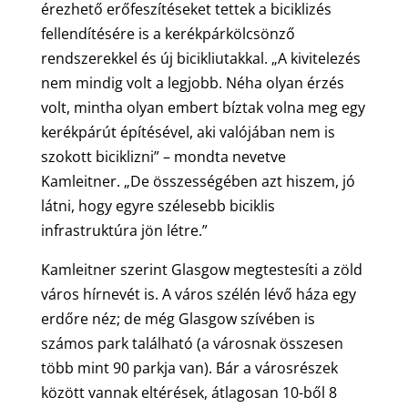
érezhető erőfeszítéseket tettek a biciklizés
fellendítésére is a kerékpárkölcsönző
rendszerekkel és új bicikliutakkal. „A kivitelezés
nem mindig volt a legjobb. Néha olyan érzés
volt, mintha olyan embert bíztak volna meg egy
kerékpárút építésével, aki valójában nem is
szokott biciklizni” – mondta nevetve
Kamleitner. „De összességében azt hiszem, jó
látni, hogy egyre szélesebb biciklis
infrastruktúra jön létre.”
Kamleitner szerint Glasgow megtestesíti a zöld
város hírnevét is. A város szélén lévő háza egy
erdőre néz; de még Glasgow szívében is
számos park található (a városnak összesen
több mint 90 parkja van). Bár a városrészek
között vannak eltérések, átlagosan 10-ből 8