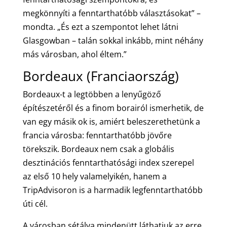
megkönnyíti a fenntarthatóbb választásokat” –
mondta. „És ezt a szempontot lehet látni
Glasgowban – talán sokkal inkább, mint néhány
más városban, ahol éltem.”
Bordeaux (Franciaország)
Bordeaux-t a legtöbben a lenyűgöző
építészetéről és a finom borairól ismerhetik, de
van egy másik ok is, amiért beleszerethetünk a
francia városba: fenntarthatóbb jövőre
törekszik. Bordeaux nem csak a globális
desztinációs fenntarthatósági index szerepel
az első 10 hely valamelyikén, hanem a
TripAdvisoron is a harmadik legfenntarthatóbb
úti cél.
A városban sétálva mindenütt láthatjuk az erre