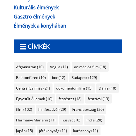
Kulturális élmények
Gasztro élmények
Élmények a konyhában
CÍMKÉK
Afganisztán
(10)
Anglia
(11)
animációs film
(18)
Balatonfüred
(10)
bor
(12)
Budapest
(129)
Centrál Színház
(21)
dokumentumfilm
(15)
Dánia
(10)
Egyesült Államok
(10)
festészet
(18)
fesztivál
(13)
film
(102)
filmfesztivál
(29)
Franciaország
(20)
Hermányi Mariann
(11)
húsvét
(10)
India
(20)
Japán
(15)
jótékonyság
(11)
karácsony
(11)