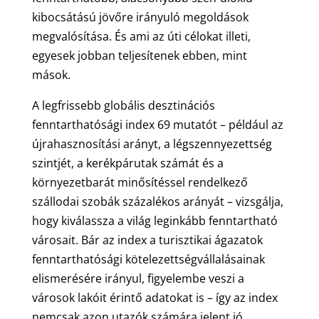
kibocsátású jövőre irányuló megoldások
megvalósítása. És ami az úti célokat illeti,
egyesek jobban teljesítenek ebben, mint
mások.
A legfrissebb globális desztinációs
fenntarthatósági index 69 mutatót – például az
újrahasznosítási arányt, a légszennyezettség
szintjét, a kerékpárutak számát és a
környezetbarát minősítéssel rendelkező
szállodai szobák százalékos arányát – vizsgálja,
hogy kiválassza a világ leginkább fenntartható
városait. Bár az index a turisztikai ágazatok
fenntarthatósági kötelezettségvállalásainak
elismerésére irányul, figyelembe veszi a
városok lakóit érintő adatokat is – így az index
nemcsak azon utazók számára jelent jó