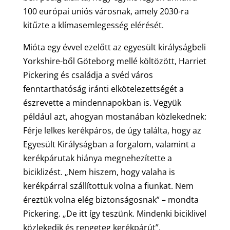
100 európai uniós városnak, amely 2030-ra
kitűzte a klímasemlegesség elérését.
Mióta egy évvel ezelőtt az egyesült királyságbeli
Yorkshire-ből Göteborg mellé költözött, Harriet
Pickering és családja a svéd város
fenntarthatóság iránti elkötelezettségét a
észrevette a mindennapokban is. Vegyük
például azt, ahogyan mostanában közlekednek:
Férje lelkes kerékpáros, de úgy találta, hogy az
Egyesült Királyságban a forgalom, valamint a
kerékpárutak hiánya megnehezítette a
biciklizést. „Nem hiszem, hogy valaha is
kerékpárral szállítottuk volna a fiunkat. Nem
éreztük volna elég biztonságosnak” – mondta
Pickering. „De itt így teszünk. Mindenki biciklivel
közlekedik és rengeteg kerékpárút”.