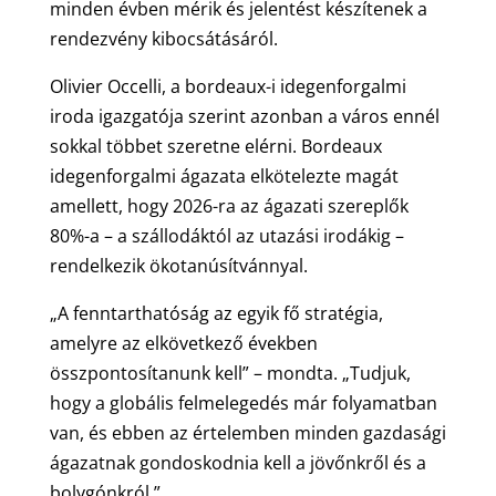
minden évben mérik és jelentést készítenek a
rendezvény kibocsátásáról.
Olivier Occelli, a bordeaux-i idegenforgalmi
iroda igazgatója szerint azonban a város ennél
sokkal többet szeretne elérni. Bordeaux
idegenforgalmi ágazata elkötelezte magát
amellett, hogy 2026-ra az ágazati szereplők
80%-a – a szállodáktól az utazási irodákig –
rendelkezik ökotanúsítvánnyal.
„A fenntarthatóság az egyik fő stratégia,
amelyre az elkövetkező években
összpontosítanunk kell” – mondta. „Tudjuk,
hogy a globális felmelegedés már folyamatban
van, és ebben az értelemben minden gazdasági
ágazatnak gondoskodnia kell a jövőnkről és a
bolygónkról.”