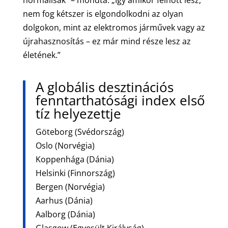
normálisak” – mondta. „Így amikor felnőtt lesz,
nem fog kétszer is elgondolkodni az olyan
dolgokon, mint az elektromos járművek vagy az
újrahasznosítás – ez már mind része lesz az
életének.”
A globális desztinációs
fenntarthatósági index első
tíz helyezettje
Göteborg (Svédország)
Oslo (Norvégia)
Koppenhága (Dánia)
Helsinki (Finnország)
Bergen (Norvégia)
Aarhus (Dánia)
Aalborg (Dánia)