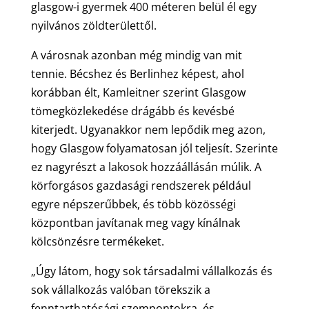
glasgow-i gyermek 400 méteren belül él egy
nyilvános zöldterülettől.
A városnak azonban még mindig van mit
tennie. Bécshez és Berlinhez képest, ahol
korábban élt, Kamleitner szerint Glasgow
tömegközlekedése drágább és kevésbé
kiterjedt. Ugyanakkor nem lepődik meg azon,
hogy Glasgow folyamatosan jól teljesít. Szerinte
ez nagyrészt a lakosok hozzáállásán múlik. A
körforgásos gazdasági rendszerek például
egyre népszerűbbek, és több közösségi
központban javítanak meg vagy kínálnak
kölcsönzésre termékeket.
„Úgy látom, hogy sok társadalmi vállalkozás és
sok vállalkozás valóban törekszik a
fenntarthatósági szempontokra, és