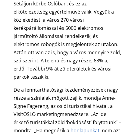
Sétáljon körbe Oslóban, és ez az
elkötelezettség egyértelművé válik. Vegyük a
közlekedést: a város 270 városi
kerékpárállomással és 5000 elektromos
járműtöltő állomással rendelkezik, és
elektromos robogók is megjelentek az utakon.
Aztán ott van az is, hogy a város mennyire zöld,
szó szerint. A település nagy része, 63%-a,
erdő. További 9%-át zöldterületek és városi
parkok teszik ki.
De a fenntarthatósági kezdeményezések nagy
része a színfalak mögött zajlik, mondja Anne-
Signe Fagereng, az oslói turisztikai hivatal, a
VisitOSLO marketingmenedzsere. „Az ide
érkező turistákkal zöld ‘bökdösést’ folytatunk” –
mondta. „Ha megnézik a
honlapunkat
, nem azt