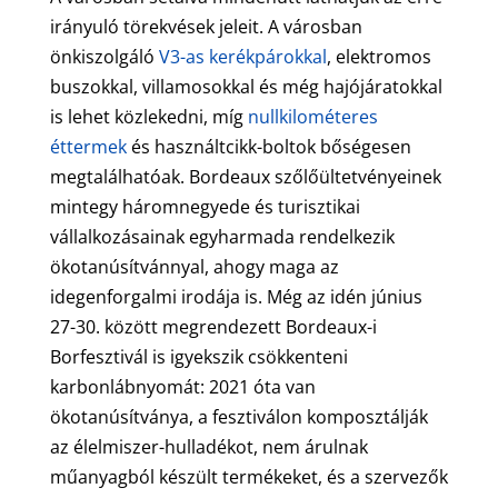
irányuló törekvések jeleit. A városban
önkiszolgáló
V3-as kerékpárokkal
, elektromos
buszokkal, villamosokkal és még hajójáratokkal
is lehet közlekedni, míg
nullkilométeres
éttermek
és használtcikk-boltok bőségesen
megtalálhatóak. Bordeaux szőlőültetvényeinek
mintegy háromnegyede és turisztikai
vállalkozásainak egyharmada rendelkezik
ökotanúsítvánnyal, ahogy maga az
idegenforgalmi irodája is. Még az idén június
27-30. között megrendezett Bordeaux-i
Borfesztivál is igyekszik csökkenteni
karbonlábnyomát: 2021 óta van
ökotanúsítványa, a fesztiválon komposztálják
az élelmiszer-hulladékot, nem árulnak
műanyagból készült termékeket, és a szervezők