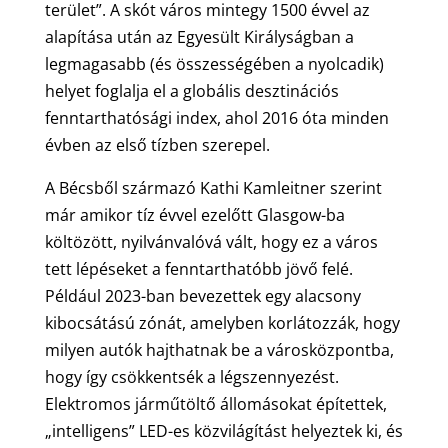
terület”. A skót város mintegy 1500 évvel az
alapítása után az Egyesült Királyságban a
legmagasabb (és összességében a nyolcadik)
helyet foglalja el a globális desztinációs
fenntarthatósági index, ahol 2016 óta minden
évben az első tízben szerepel.
A Bécsből származó Kathi Kamleitner szerint
már amikor tíz évvel ezelőtt Glasgow-ba
költözött, nyilvánvalóvá vált, hogy ez a város
tett lépéseket a fenntarthatóbb jövő felé.
Például 2023-ban bevezettek egy alacsony
kibocsátású zónát, amelyben korlátozzák, hogy
milyen autók hajthatnak be a városközpontba,
hogy így csökkentsék a légszennyezést.
Elektromos járműtöltő állomásokat építettek,
„intelligens” LED-es közvilágítást helyeztek ki, és