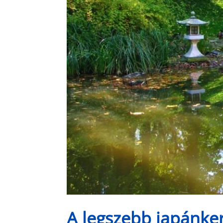
A legszebb japánke