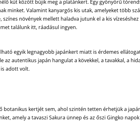
enélő kút között bújik meg a platánkert. Egy gyönyörű tórend
ak minket. Valamint kanyargós kis utak, amelyeket több sz
, színes növények mellett haladva jutunk el a kis vízeséshez
et találunk itt, ráadásul ingyen.
álható egyik legnagyobb japánkert miatt is érdemes ellátogat
e az autentikus japán hangulat a kövekkel, a tavakkal, a hid
is adott volt.
ő botanikus kertjét sem, ahol szintén tetten érhetjük a japá
minket, amely a tavaszi Sakura ünnep és az őszi Gingko napok