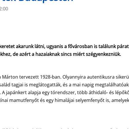
2:00
eretet akarunk látni, ugyanis a fővárosban is találunk párat
khez, de azért a hazaiaknak sincs miért szégyenkezniük.
 Márton tervezett 1928-ban. Olyannyira autentikusra sikerül
alád tagjai is meglátogatták, és a mai napig megtalálhatóak 
 A japánkert alapja egy tórendszer, több áthidaló- és lépőkő
ínai mamutfenyőt és egy himalájai selyemfenyőt is, amelye