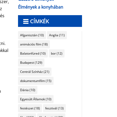
szer,
Élmények a konyhában
áz
 és
CÍMKÉK
Afganisztán
(10)
Anglia
(11)
ni.
animációs film
(18)
akkal
Balatonfüred
(10)
bor
(12)
Budapest
(129)
Centrál Színház
(21)
dokumentumfilm
(15)
Dánia
(10)
n
Egyesült Államok
(10)
festészet
(18)
fesztivál
(13)