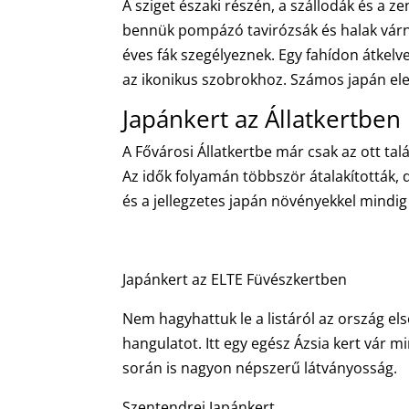
A sziget északi részén, a szállodák és a z
bennük pompázó tavirózsák és halak várn
éves fák szegélyeznek. Egy fahídon átkelve
az ikonikus szobrokhoz. Számos japán elem
Japánkert az Állatkertben
A Fővárosi Állatkertbe már csak az ott tal
Az idők folyamán többször átalakították, d
és a jellegzetes japán növényekkel mindig 
Japánkert az ELTE Füvészkertben
Nem hagyhattuk le a listáról az ország els
hangulatot. Itt egy egész Ázsia kert vár 
során is nagyon népszerű látványosság.
Szentendrei Japánkert