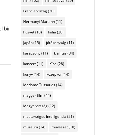
film
(102)
filmfesztivál
(29)
Franciaország
(20)
Hermányi Mariann
(11)
l bír
húsvét
(10)
India
(20)
Japán
(15)
jótékonyság
(11)
karácsony
(11)
kiállítás
(34)
koncert
(11)
Kína
(28)
könyv
(14)
középkor
(14)
Madame Tussauds
(14)
magyar film
(44)
Magyarország
(12)
mesterséges intelligencia
(21)
múzeum
(14)
művészet
(10)