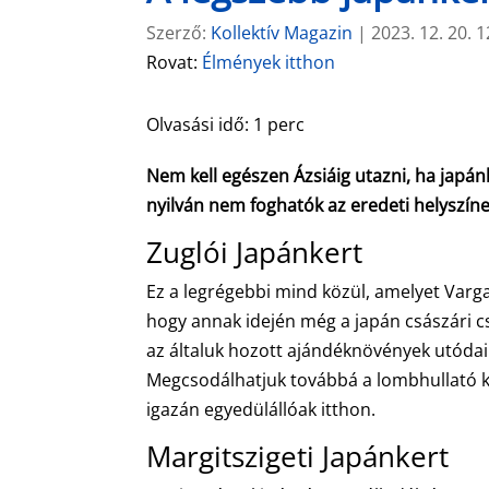
Szerző:
Kollektív Magazin
|
2023. 12. 20. 1
Rovat:
Élmények itthon
Olvasási idő:
1
perc
Nem kell egészen Ázsiáig utazni, ha japánk
nyilván nem foghatók az eredeti helyszíne
Zuglói Japánkert
Ez a legrégebbi mind közül, amelyet Varga
hogy annak idején még a japán császári cs
az általuk hozott ajándéknövények utódai.
Megcsodálhatjuk továbbá a lombhullató k
igazán egyedülállóak itthon.
Margitszigeti Japánkert