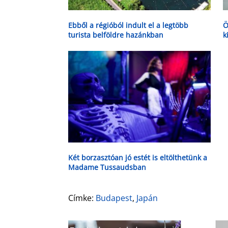
Ebből a régióból indult el a legtöbb
Ö
turista belföldre hazánkban
k
V
Két borzasztóan jó estét is eltölthetünk a
Madame Tussaudsban
Címke:
Budapest
,
Japán