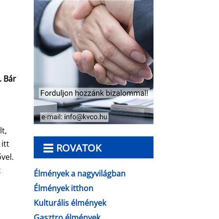
. Bár
t,
itt
ROVATOK
vel.
k
Élmények a nagyvilágban
Élmények itthon
Kulturális élmények
Gasztro élmények