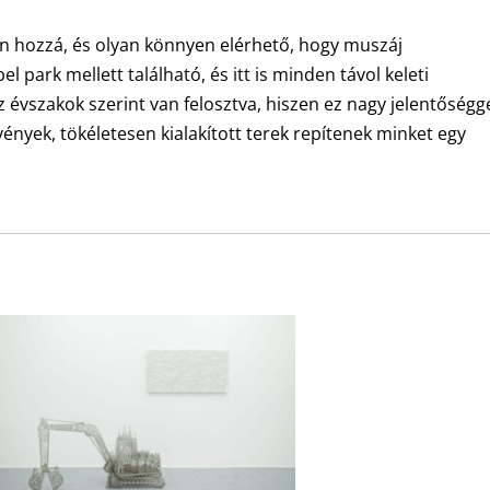
n hozzá, és olyan könnyen elérhető, hogy muszáj
 park mellett található, és itt is minden távol keleti
az évszakok szerint van felosztva, hiszen ez nagy jelentőségge
ények, tökéletesen kialakított terek repítenek minket egy