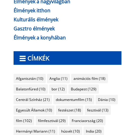
Élmények a nagyvilágban
Élmények itthon
Kulturális élmények
Gasztro élmények
Élmények a konyhában
CÍMKÉK
Afganisztán
(10)
Anglia
(11)
animációs film
(18)
Balatonfüred
(10)
bor
(12)
Budapest
(129)
Centrál Színház
(21)
dokumentumfilm
(15)
Dánia
(10)
Egyesült Államok
(10)
festészet
(18)
fesztivál
(13)
film
(102)
filmfesztivál
(29)
Franciaország
(20)
Hermányi Mariann
(11)
húsvét
(10)
India
(20)