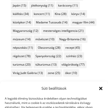
Japán
(15)
jótékonyság
(11)
karácsony
(11)
kiállítás
(34)
koncert
(11)
Kína
(28)
könyv
(14)
középkor
(14)
Madame Tussauds
(14)
magyar film
(44)
Magyarország
(12)
mesterséges intelligencia
(21)
múzeum
(14)
művészet
(10)
Nagy-Britannia
(16)
népszokás
(11)
Olaszország
(28)
recept
(45)
régészet
(78)
Spanyolország
(22)
színház
(23)
turizmus
(20)
túlturizmus
(13)
világörökség
(77)
Virág Judit Galéria
(13)
zene
(25)
ókor
(10)
Süti beállítások
A legjobb élmény biztosítása érdekében olyan technológiákat
használunk, mint a cookie-k az eszközadatok tárolására és/vagy
eléréséhez. Ha beleegyezik ezekbe a technológiákba, akkor olyan