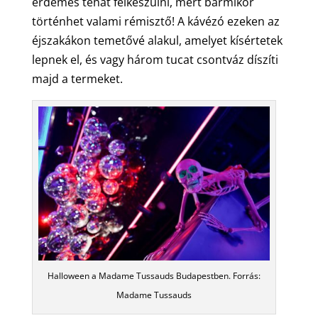
érdemes tehát felkészülni, mert bármikor
történhet valami rémisztő! A kávézó ezeken az
éjszakákon temetővé alakul, amelyet kísértetek
lepnek el, és vagy három tucat csontváz díszíti
majd a termeket.
Halloween a Madame Tussauds Budapestben. Forrás:
Madame Tussauds