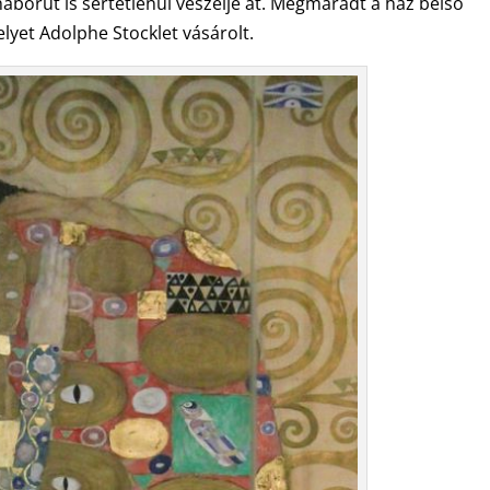
lágháborút is sértetlenül vészelje át. Megmaradt a ház belső
lyet Adolphe Stocklet vásárolt.