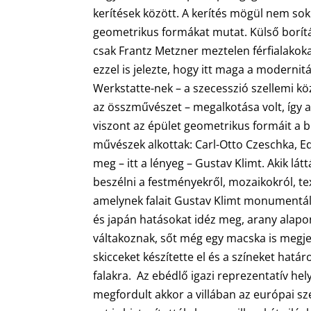
kerítések között. A kerítés mögül nem sok
geometrikus formákat mutat. Külső borítá
csak Frantz Metzner meztelen férfialakoka
ezzel is jelezte, hogy itt maga a modernit
Werkstatte-nek – a szecesszió szellemi k
az összművészet – megalkotása volt, így az
viszont az épület geometrikus formáit a be
művészek alkottak: Carl-Otto Czeschka, Ed
meg – itt a lényeg – Gustav Klimt. Akik lát
beszélni a festményekről, mozaikokról, te
amelynek falait Gustav Klimt monumentáli
és japán hatásokat idéz meg, arany alapon
váltakoznak, sőt még egy macska is megjel
skicceket készítette el és a színeket hatá
falakra. Az ebédlő igazi reprezentatív hel
megfordult akkor a villában az európai sze