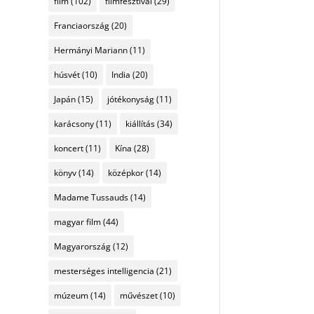
film
(102)
filmfesztivál
(29)
Franciaország
(20)
Hermányi Mariann
(11)
húsvét
(10)
India
(20)
Japán
(15)
jótékonyság
(11)
karácsony
(11)
kiállítás
(34)
koncert
(11)
Kína
(28)
könyv
(14)
középkor
(14)
Madame Tussauds
(14)
magyar film
(44)
Magyarország
(12)
mesterséges intelligencia
(21)
múzeum
(14)
művészet
(10)