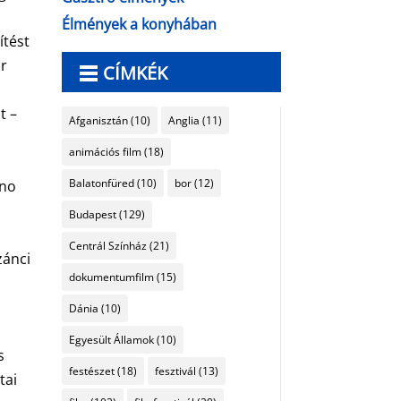
Élmények a konyhában
ítést
ár
CÍMKÉK
t –
Afganisztán
(10)
Anglia
(11)
animációs film
(18)
Balatonfüred
(10)
bor
(12)
 no
Budapest
(129)
Centrál Színház
(21)
zánci
dokumentumfilm
(15)
i
Dánia
(10)
Egyesült Államok
(10)
s
festészet
(18)
fesztivál
(13)
tai