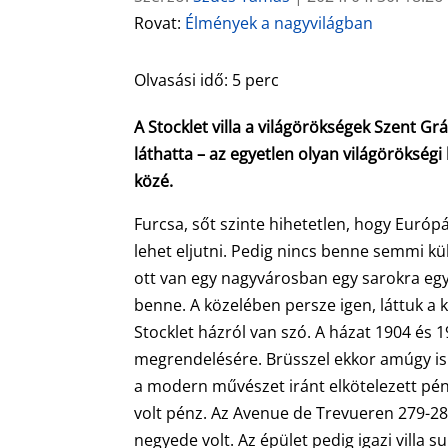
Rovat:
Élmények a nagyvilágban
Olvasási idő:
5
perc
A Stocklet villa a világörökségek Szent Grá
láthatta – az egyetlen olyan világörökség
közé.
Furcsa, sőt szinte hihetetlen, hogy Európ
lehet eljutni. Pedig nincs benne semmi kü
ott van egy nagyvárosban egy sarokra egy 
benne. A közelében persze igen, láttuk a 
Stocklet házról van szó. A házat 1904 és 
megrendelésére. Brüsszel ekkor amúgy is a
a modern művészet iránt elkötelezett pénz
volt pénz. Az Avenue de Trevueren 279-281 t
negyede volt. Az épület pedig igazi villa