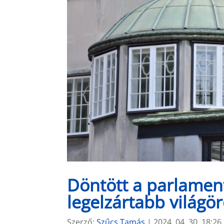
Döntött a parlament
legelzártabb világö
Szerző:
Szűcs Tamás
|
2024. 04. 30. 18:26