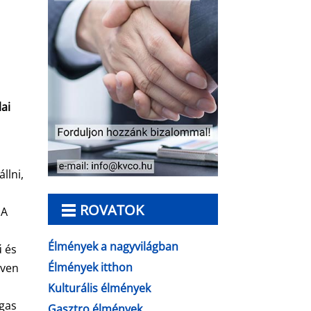
lai
m
llni,
ROVATOK
 A
Élmények a nagyvilágban
ű és
Élmények itthon
őven
Kulturális élmények
agas
Gasztro élmények