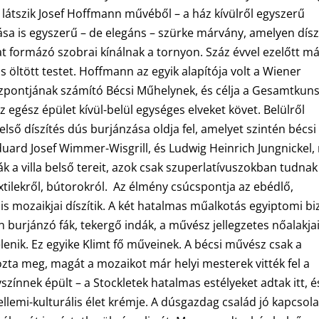
 látszik Josef Hoffmann művéből – a ház kívülről egyszerű
sa is egyszerű – de elegáns – szürke márvány, amelyen dísz
t formázó szobrai kínálnak a tornyon. Száz évvel ezelőtt m
ás öltött testet. Hoffmann az egyik alapítója volt a Wiener
özpontjának számító Bécsi Műhelynek, és célja a Gesamtkuns
 egész épület kívül-belül egységes elveket követ. Belülről
lső díszítés dús burjánzása oldja fel, amelyet szintén bécsi
uard Josef Wimmer-Wisgrill, és Ludwig Heinrich Jungnickel,
ták a villa belső tereit, azok csak szuperlatívuszokban tudnak
xtilekről, bútorokról. Az élmény csúcspontja az ebédlő,
s mozaikjai díszítik. A két hatalmas műalkotás egyiptomi bi
 burjánzó fák, tekergő indák, a művész jellegzetes nőalakja
enik. Ez egyike Klimt fő műveinek. A bécsi művész csak a
rozta meg, magát a mozaikot már helyi mesterek vitték fel a
yszínnek épült – a Stockletek hatalmas estélyeket adtak itt, é
llemi-kulturális élet krémje. A dúsgazdag család jó kapcsola