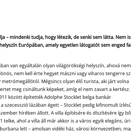
lja – mindenki tudja, hogy létezik, de senki sem látta. Nem is
i helyszín Európában, amely egyetlen látogatót sem enged fa
ában van egyáltalán olyan világörökségi helyszín, ahová ne
lönös, nem kell érte hegyet mászni vagy viharos tengerre szá
metrómegállótól. Mégsincs olyan élő turista, aki járt volna
kertet meg csináltunk képeket, amíg el nem zavart a kertész.
1911 között építették Adolphe Stocklet belga bankár
 szecesszió lázában égett – Stocklet pedig kifinomult ízlés
ember hírében állott. A villa építésére és díszítésére így b
elke, ahol a villa áll már akkor is a város egyik elegáns, úri
 suburbana lett – amolyan vidéki ház, városi környezetben, m