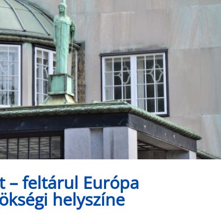
 – feltárul Európa
rökségi helyszíne