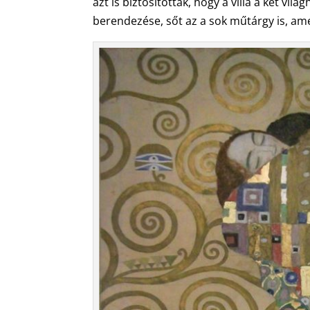
azt is biztosították, hogy a villa a két vi
berendezése, sőt az a sok műtárgy is, ame