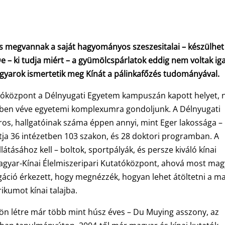
is megvannak a saját hagyományos szeszesitalai – készülhet
 De – ki tudja miért – a gyümölcspárlatok eddig nem voltak ig
agyarok ismertetik meg Kínát a pálinkafőzés tudományával.
tóközpont a Délnyugati Egyetem kampuszán kapott helyet, 
mben véve egyetemi komplexumra gondoljunk. A Délnyugati
os, hallgatóinak száma éppen annyi, mint Eger lakossága –
ítja 36 intézetben 103 szakon, és 28 doktori programban. A
tásához kell – boltok, sportpályák, és persze kiváló kínai
 Magyar-Kínai Élelmiszeripari Kutatóközpont, ahová most ma
gáció érkezett, hogy megnézzék, hogyan lehet átöltetni a m
rikumot kínai talajba.
jjön létre már több mint húsz éves – Du Muying asszony, az