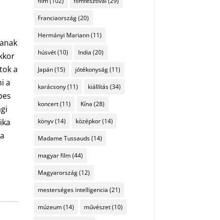
film
(102)
filmfesztivál
(29)
Franciaország
(20)
Hermányi Mariann
(11)
tanak
húsvét
(10)
India
(20)
akkor
tok a
Japán
(15)
jótékonyság
(11)
i a
karácsony
(11)
kiállítás
(34)
épes
koncert
(11)
Kína
(28)
ági
ika
könyv
(14)
középkor
(14)
 a
Madame Tussauds
(14)
magyar film
(44)
Magyarország
(12)
mesterséges intelligencia
(21)
múzeum
(14)
művészet
(10)