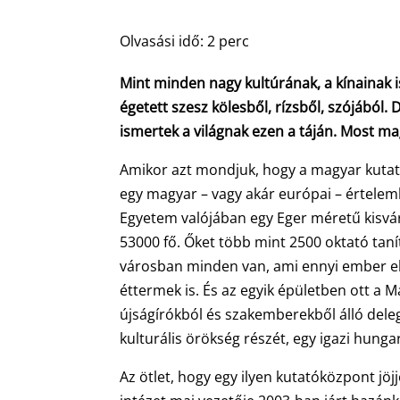
Olvasási idő:
2
perc
Mint minden nagy kultúrának, a kínainak 
égetett szesz kölesből, rízsből, szójából.
ismertek a világnak ezen a táján. Most m
Amikor azt mondjuk, hogy a magyar kuta
egy magyar – vagy akár európai – értele
Egyetem valójában egy Eger méretű kisvár
53000 fő. Őket több mint 2500 oktató tan
városban minden van, ami ennyi ember ellá
éttermek is. És az egyik épületben ott a
újságírókból és szakemberekből álló dele
kulturális örökség részét, egy igazi hunga
Az ötlet, hogy egy ilyen kutatóközpont jö