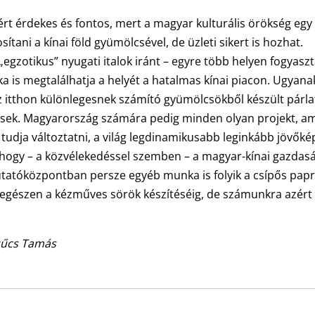
ért érdekes és fontos, mert a magyar kulturális örökség egy
tani a kínai föld gyümölcsével, de üzleti sikert is hozhat.
egzotikus” nyugati italok iránt – egyre több helyen fogyasz
nka is megtalálhatja a helyét a hatalmas kínai piacon. Ugyan
az itthon különlegesnek számító gyümölcsökből készült párla
sek. Magyarország számára pedig minden olyan projekt, am
é tudja változtatni, a világ legdinamikusabb leginkább jövők
, hogy – a közvélekedéssel szemben – a magyar-kínai gazdas
utatóközpontban persze egyéb munka is folyik a csípős papr
e egészen a kézműves sörök készítéséig, de számunkra azért
Szűcs Tamás