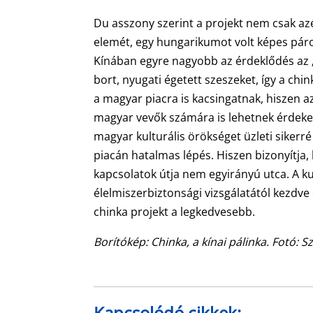
Du asszony szerint a projekt nem csak az
elemét, egy hungarikumot volt képes párosí
Kínában egyre nagyobb az érdeklődés az „
bort, nyugati égetett szeszeket, így a chi
a magyar piacra is kacsingatnak, hiszen 
magyar vevők számára is lehetnek érdeke
magyar kulturális örökséget üzleti sikerr
piacán hatalmas lépés. Hiszen bizonyítja
kapcsolatok útja nem egyirányú utca. A k
élelmiszerbiztonsági vizsgálatától kezdv
chinka projekt a legkedvesebb.
Borítókép: Chinka, a kínai pálinka. Fotó: 
Kapcsolódó cikkek: