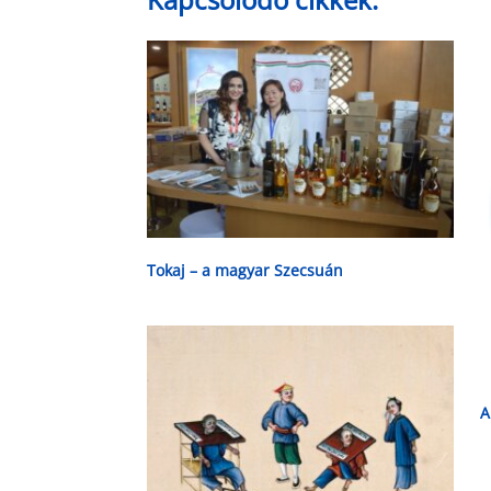
Tokaj – a magyar Szecsuán
A