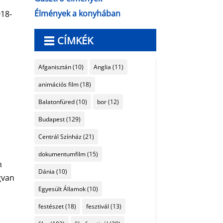
Élmények a konyhában
018-
CÍMKÉK
Afganisztán
(10)
Anglia
(11)
animációs film
(18)
Balatonfüred
(10)
bor
(12)
Budapest
(129)
Centrál Színház
(21)
dokumentumfilm
(15)
n
Dánia
(10)
gvan
Egyesült Államok
(10)
festészet
(18)
fesztivál
(13)