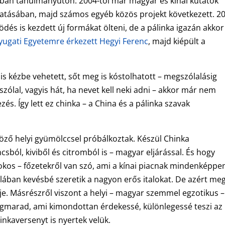
kban tanulmányúton. 2004-től már magyar és kínai kutatók
tatásában, majd számos egyéb közös projekt következett. 2
ödés is kezdett új formákat ölteni, de a pálinka igazán akkor
yugati Egyetemre érkezett Hegyi Ferenc
, majd kiépült a
s kézbe vehetett, sőt meg is kóstolhatott – megszólalásig
zólal, vagyis hát, ha nevet kell neki adni – akkor már nem
s. Így lett ez chinka – a China és a pálinka szavak
ző helyi gyümölccsel próbálkoztak. Készül Chinka
sból, kiviből és citromból is – magyar eljárással. És hogy
 fokos – főzetekről van szó, ami a kínai piacnak mindenképpe
talában kevésbé szeretik a nagyon erős italokat. De azért me
je. Másrészről viszont a helyi – magyar szemmel egzotikus –
egmarad, ami kimondottan érdekessé, különlegessé teszi az
inkaversenyt is nyertek velük.