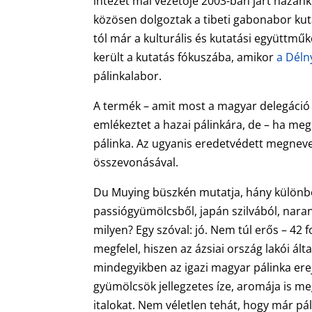
intézet mai vezetője 2003-ban járt hazán
közösen dolgoztak a tibeti gabonabor ku
tól már a kulturális és kutatási együttműk
került a kutatás fókuszába, amikor
a Déln
pálinkalabor.
A termék – amit most a magyar delegáció i
emlékeztet a hazai pálinkára, de – ha megs
pálinka. Az ugyanis eredetvédett megnevezé
összevonásával.
Du Muying büszkén mutatja, hány különbö
passiógyümölcsből, japán szilvából, naranc
milyen? Egy szóval: jó. Nem túl erős – 42
megfelel, hiszen az ázsiai ország lakói ál
mindegyikben az igazi magyar pálinka ere
gyümölcsök jellegzetes íze, aromája is m
italokat. Nem véletlen tehát, hogy már pál