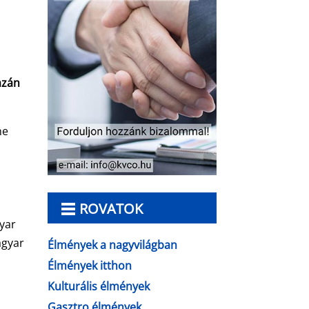
azán
ne
ROVATOK
gyar
agyar
Élmények a nagyvilágban
Élmények itthon
Kulturális élmények
Gasztro élmények