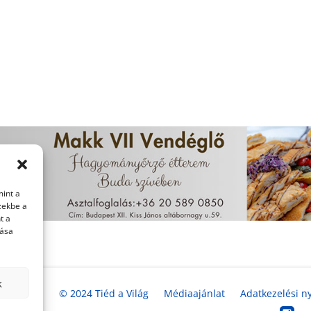
mint a
zekbe a
t a
tása
k
© 2024 Tiéd a Világ
Médiaajánlat
Adatkezelési ny