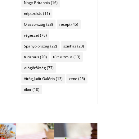
Nagy-Britannia
(16)
népszokás
(11)
Olaszország
(28)
recept
(45)
régészet
(78)
Spanyolország
(22)
színház
(23)
turizmus
(20)
túlturizmus
(13)
világörökség
(77)
Virág Judit Galéria
(13)
zene
(25)
ókor
(10)