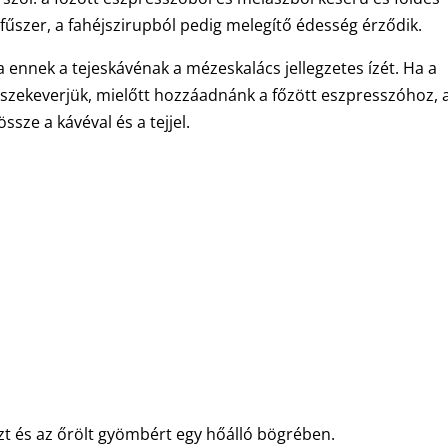
 fűszer, a fahéjszirupból pedig melegítő édesség érződik.
 ennek a tejeskávénak a mézeskalács jellegzetes ízét. Ha a
sszekeverjük, mielőtt hozzáadnánk a főzött eszpresszóhoz, 
ze a kávéval és a tejjel.
zt és az őrölt gyömbért egy hőálló bögrében.