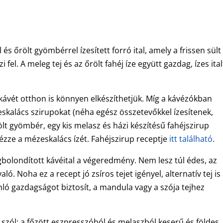
 és őrölt gyömbérrel ízesített forró ital, amely a frissen sült
fel. A meleg tej és az őrölt fahéj íze együtt gazdag, ízes ital
kávét otthon is könnyen elkészíthetjük. Míg a kávézókban
eskalács szirupokat (néha egész összetevőkkel ízesítenek,
ölt gyömbér, egy kis melasz és házi készítésű fahéjszirup
zze a mézeskalács ízét. Fahéjszirup receptje
itt található
.
gbolondított kávéital a végeredmény. Nem lesz túl édes, az
ló. Noha ez a recept jó zsíros tejet igényel, alternatív tej is
onló gazdagságot biztosít, a mandula vagy a szója tejhez
l szól: a főzött eszpresszóból és melaszból keserű és földes