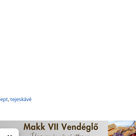
cept
,
tejeskávé