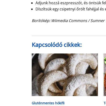
Adjunk hozzá eszpresszót, és öntsük fel 
Díszítsük egy csipetnyi őrölt fahéjjal és
Borítókép: Wiimedia Commons / Sumner 
Kapcsolódó cikkek:
Gluténmentes hókifli
T