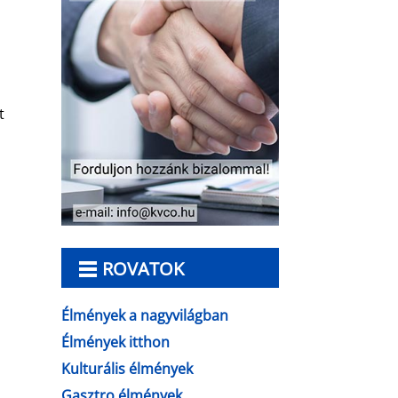
t
ROVATOK
Élmények a nagyvilágban
Élmények itthon
Kulturális élmények
Gasztro élmények