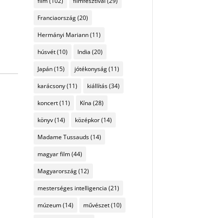
film
(102)
filmfesztivál
(29)
Franciaország
(20)
Hermányi Mariann
(11)
húsvét
(10)
India
(20)
Japán
(15)
jótékonyság
(11)
karácsony
(11)
kiállítás
(34)
koncert
(11)
Kína
(28)
könyv
(14)
középkor
(14)
Madame Tussauds
(14)
magyar film
(44)
Magyarország
(12)
mesterséges intelligencia
(21)
múzeum
(14)
művészet
(10)