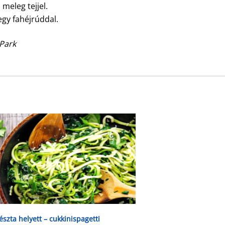
meleg tejjel.
 egy fahéjrúddal.
Park
észta helyett – cukkinispagetti