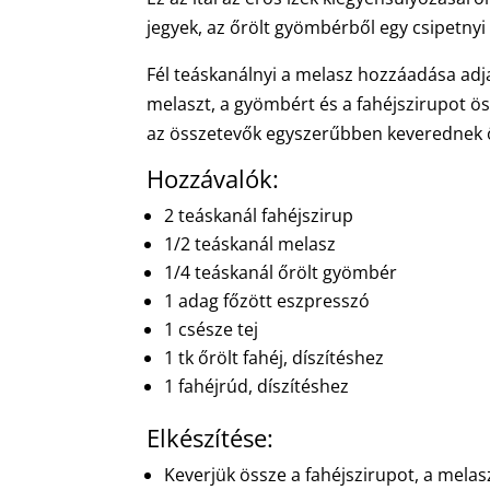
jegyek, az őrölt gyömbérből egy csipetnyi
Fél teáskanálnyi a melasz hozzáadása adja
melaszt, a gyömbért és a fahéjszirupot ö
az összetevők egyszerűbben keverednek öss
Hozzávalók:
2 teáskanál fahéjszirup
1/2 teáskanál melasz
1/4 teáskanál őrölt gyömbér
1 adag főzött eszpresszó
1 csésze tej
1 tk őrölt fahéj, díszítéshez
1 fahéjrúd, díszítéshez
Elkészítése:
Keverjük össze a fahéjszirupot, a melas