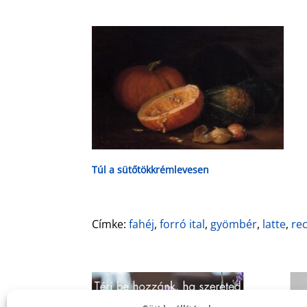
Túl a sütőtökkrémlevesen
Címke:
fahéj
,
forró ital
,
gyömbér
,
latte
,
re