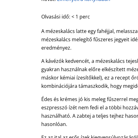
Olvasási idő:
< 1
perc
A mézeskalács latte egy fahéjjal, melasszal
mézeskalács melegítő fűszeres jegyeit idézi 
eredményez.
A kávézók kedvencét, a mézeskalács tejes
gyakran használnak előre elkészített méz
máskor kémiai ízesítőkkel), ez a recept őr
kombinációjára támaszkodik, hogy megidé
Édes és krémes jó kis meleg fűszerrel me
eszpresszó ízét nem fedi el a többi hozzáva
használható. A zabtej a teljes tejhez has
hasonlóan.
Ez az ital az erős ízek kiegyensúlyozásáró