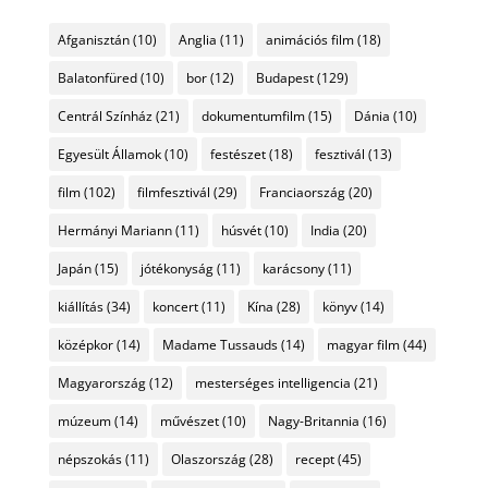
Afganisztán
(10)
Anglia
(11)
animációs film
(18)
Balatonfüred
(10)
bor
(12)
Budapest
(129)
Centrál Színház
(21)
dokumentumfilm
(15)
Dánia
(10)
Egyesült Államok
(10)
festészet
(18)
fesztivál
(13)
film
(102)
filmfesztivál
(29)
Franciaország
(20)
Hermányi Mariann
(11)
húsvét
(10)
India
(20)
Japán
(15)
jótékonyság
(11)
karácsony
(11)
kiállítás
(34)
koncert
(11)
Kína
(28)
könyv
(14)
középkor
(14)
Madame Tussauds
(14)
magyar film
(44)
Magyarország
(12)
mesterséges intelligencia
(21)
múzeum
(14)
művészet
(10)
Nagy-Britannia
(16)
népszokás
(11)
Olaszország
(28)
recept
(45)