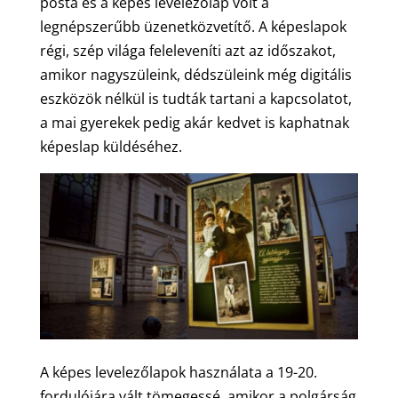
posta és a képes levelezőlap volt a
legnépszerűbb üzenetközvetítő. A képeslapok
régi, szép világa feleleveníti azt az időszakot,
amikor nagyszüleink, dédszüleink még digitális
eszközök nélkül is tudták tartani a kapcsolatot,
a mai gyerekek pedig akár kedvet is kaphatnak
képeslap küldéséhez.
A képes levelezőlapok használata a 19-20.
fordulójára vált tömegessé, amikor a polgárság