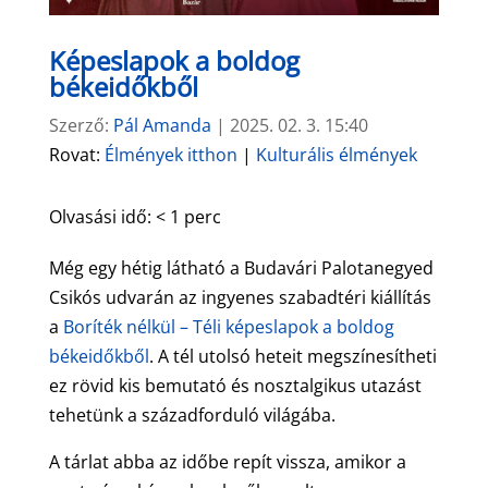
Képeslapok a boldog
békeidőkből
Szerző:
Pál Amanda
|
2025. 02. 3. 15:40
Rovat:
Élmények itthon
|
Kulturális élmények
Olvasási idő:
< 1
perc
Még egy hétig látható a Budavári Palotanegyed
Csikós udvarán az ingyenes szabadtéri kiállítás
a
Boríték nélkül – Téli képeslapok a boldog
békeidőkből
. A tél utolsó heteit megszínesítheti
ez rövid kis bemutató és nosztalgikus utazást
tehetünk a századforduló világába.
A tárlat abba az időbe repít vissza, amikor a