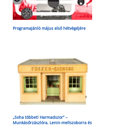
Programajánló május első hétvégéjére
„Soha többet! Harmadszor” –
Munkásőrzászlóra, Lenin-mellszoborra és