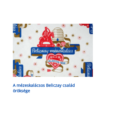
közlekedési táblákra is lehet licitálni
A mézeskalácsos Beliczay család
öröksége