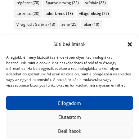
régészet
(78)
Spanyolország
(22)
színház
(23)
turizmus
(20)
túlturizmus
(13)
világörökség
(77)
Virág Judit Galéria
(13)
zene
(25)
ókor
(10)
Süti beállítások
A legjobb élmény biztosítása érdekében olyan technológiákat
használunk, mint a cookie-k az eszközadatok tárolására és/vagy
eléréséhez. Ha beleegyezik ezekbe a technológiákba, akkor olyan
adatokat dolgozhatunk fel ezen az oldalon, mint a böngészési viselkedés
vagy az egyedi azonosítók. A hozzájárulás elmulasztása vagy
visszavonása bizonyos funkciókat és funkciókat hátrányosan érinthet.
Elfogadom
Elutasítom
Beállítások
© 2024 Tiéd a Világ
Médiaajánlat
Adatkezelési nyilatkozat
Impresszum
Kapcsolat