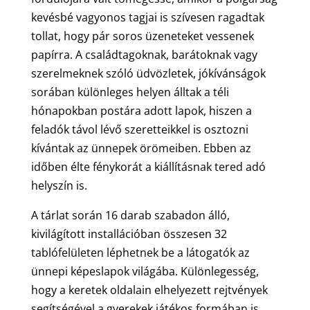
kevésbé vagyonos tagjai is szívesen ragadtak
tollat, hogy pár soros üzeneteket vessenek
papírra. A családtagoknak, barátoknak vagy
szerelmeknek szóló üdvözletek, jókívánságok
sorában különleges helyen álltak a téli
hónapokban postára adott lapok, hiszen a
feladók távol lévő szeretteikkel is osztozni
kívántak az ünnepek örömeiben. Ebben az
időben élte fénykorát a kiállításnak tered adó
helyszín is.
A tárlat során 16 darab szabadon álló,
kivilágított installációban összesen 32
tablófelületen léphetnek be a látogatók az
ünnepi képeslapok világába. Különlegesség,
hogy a keretek oldalain elhelyezett rejtvények
segítségével a gyerekek játékos formában is