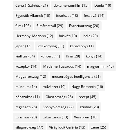
Centrál Színház
(21)
dokumentumfilm
(15)
Dánia
(10)
Egyesült Államok
(10)
festészet
(18)
fesztivál
(14)
film
(103)
filmfesztivál
(29)
Franciaország
(20)
Hermányi Mariann
(12)
húsvét
(10)
India
(20)
Japán
(15)
jótékonyság
(11)
karácsony
(11)
kiállítás
(34)
koncert
(11)
Kína
(28)
könyv
(14)
középkor
(14)
Madame Tussauds
(14)
magyar film
(45)
Magyarország
(12)
mesterséges intelligencia
(21)
múzeum
(14)
művészet
(10)
Nagy-Britannia
(16)
népszokás
(11)
Olaszország
(28)
recept
(45)
régészet
(78)
Spanyolország
(22)
színház
(23)
turizmus
(20)
túlturizmus
(13)
Veszprém
(10)
világörökség
(77)
Virág Judit Galéria
(13)
zene
(25)