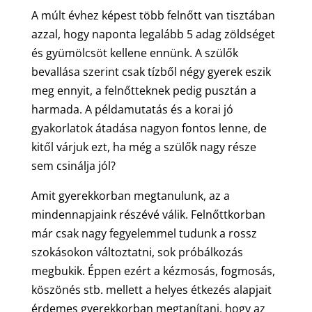
A múlt évhez képest több felnőtt van tisztában
azzal, hogy naponta legalább 5 adag zöldséget
és gyümölcsöt kellene ennünk. A szülők
bevallása szerint csak tízből négy gyerek eszik
meg ennyit, a felnőtteknek pedig pusztán a
harmada. A példamutatás és a korai jó
gyakorlatok átadása nagyon fontos lenne, de
kitől várjuk ezt, ha még a szülők nagy része
sem csinálja jól?
Amit gyerekkorban megtanulunk, az a
mindennapjaink részévé válik. Felnőttkorban
már csak nagy fegyelemmel tudunk a rossz
szokásokon változtatni, sok próbálkozás
megbukik. Éppen ezért a kézmosás, fogmosás,
köszönés stb. mellett a helyes étkezés alapjait
érdemes gyerekkorban megtanítani, hogy az