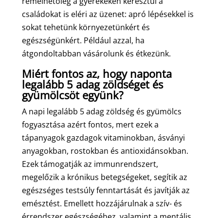
remélhetőleg a gyerekeken keresztül a
családokat is eléri az üzenet: apró lépésekkel is
sokat tehetünk környezetünkért és
egészségünkért. Például azzal, ha
átgondoltabban vásárolunk és étkezünk.
Miért fontos az, hogy naponta
legalább 5 adag zöldséget és
gyümölcsöt együnk?
A napi legalább 5 adag zöldség és gyümölcs
fogyasztása azért fontos, mert ezek a
tápanyagok gazdagok vitaminokban, ásványi
anyagokban, rostokban és antioxidánsokban.
Ezek támogatják az immunrendszert,
megelőzik a krónikus betegségeket, segítik az
egészséges testsúly fenntartását és javítják az
emésztést. Emellett hozzájárulnak a szív- és
érrendszer egészségéhez, valamint a mentális