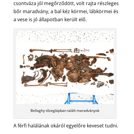
csontváza jól megőrződött, volt rajta részleges
bőr maradvány, a bal kéz körmei, lábkörmei és
a vese is jó állapotban került elő.
Bellaghy tőzeglápban talált maradványok
A férfi halálának okáról egyelőre keveset tudni.