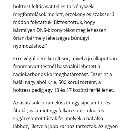
holttest feltárását teljes törvényszéki
megfontolások mellett, érzékeny és szakszerű
módon folytattuk. Biztosítottuk, hogy
bármilyen DNS-bizonyítékot meg lehessen
őrizni bármely lehetséges bűnügyi
nyomozáshoz.”
Erre végül nem került sor, mivel a jó állapotban
fennmaradt testnél használni lehetett a
radiokarbonos kormeghatározást. Eszerint a
halál nagyjából Kr.e. 500 körül történt, a
holttest pedig egy 13 és 17 közötti férfié lehet.
Az ásatások során először egy sípcsontot és
fibulát, valamint egy felkarcsont-, ulna- és
sugárcsontot tártak fel, melyek a bal alsó
lábhoz, illetve a jobb karhoz tartoztak. Az egyén