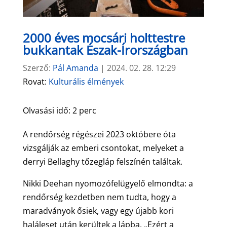
2000 éves mocsári holttestre
bukkantak Észak-Írországban
Szerző:
Pál Amanda
|
2024. 02. 28. 12:29
Rovat:
Kulturális élmények
Olvasási idő:
2
perc
A rendőrség régészei 2023 októbere óta
vizsgálják az emberi csontokat, melyeket a
derryi Bellaghy tőzegláp felszínén találtak.
Nikki Deehan nyomozófelügyelő elmondta: a
rendőrség kezdetben nem tudta, hogy a
maradványok ősiek, vagy egy újabb kori
haláleset után kerültek a lápba. „Ezért a