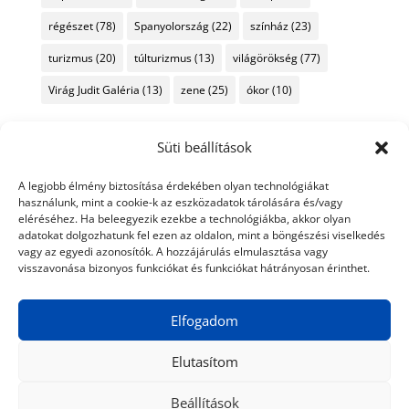
régészet
(78)
Spanyolország
(22)
színház
(23)
turizmus
(20)
túlturizmus
(13)
világörökség
(77)
Virág Judit Galéria
(13)
zene
(25)
ókor
(10)
Süti beállítások
A legjobb élmény biztosítása érdekében olyan technológiákat
használunk, mint a cookie-k az eszközadatok tárolására és/vagy
eléréséhez. Ha beleegyezik ezekbe a technológiákba, akkor olyan
adatokat dolgozhatunk fel ezen az oldalon, mint a böngészési viselkedés
vagy az egyedi azonosítók. A hozzájárulás elmulasztása vagy
visszavonása bizonyos funkciókat és funkciókat hátrányosan érinthet.
Elfogadom
Elutasítom
Beállítások
© 2024 Tiéd a Világ
Médiaajánlat