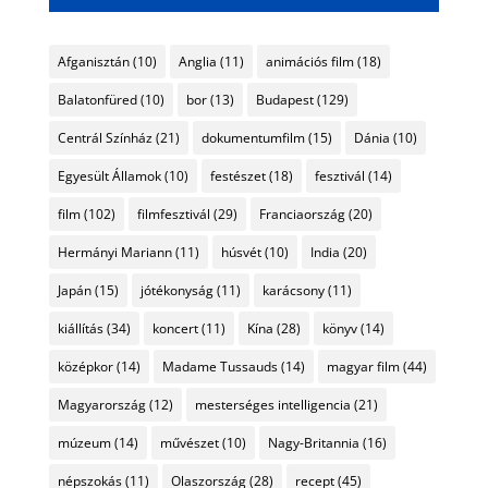
Afganisztán
(10)
Anglia
(11)
animációs film
(18)
Balatonfüred
(10)
bor
(13)
Budapest
(129)
Centrál Színház
(21)
dokumentumfilm
(15)
Dánia
(10)
Egyesült Államok
(10)
festészet
(18)
fesztivál
(14)
film
(102)
filmfesztivál
(29)
Franciaország
(20)
Hermányi Mariann
(11)
húsvét
(10)
India
(20)
Japán
(15)
jótékonyság
(11)
karácsony
(11)
kiállítás
(34)
koncert
(11)
Kína
(28)
könyv
(14)
középkor
(14)
Madame Tussauds
(14)
magyar film
(44)
Magyarország
(12)
mesterséges intelligencia
(21)
múzeum
(14)
művészet
(10)
Nagy-Britannia
(16)
népszokás
(11)
Olaszország
(28)
recept
(45)