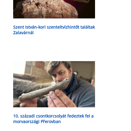
Szent István-kori szenteltvízhintőt találtak
Zalavárnál
10. századi csontkorcsolyát fedeztek fel a
morvaországi Přerovban