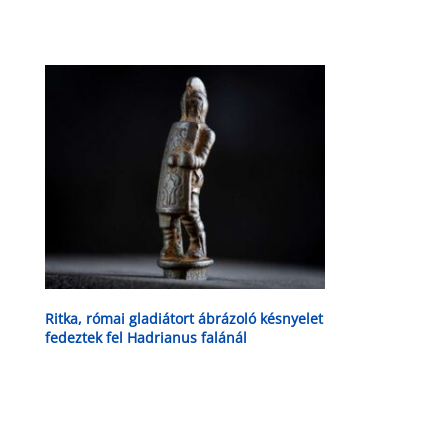
Ritka, római gladiátort ábrázoló késnyelet
fedeztek fel Hadrianus falánál