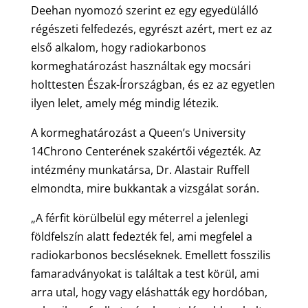
Deehan nyomozó szerint ez egy egyedülálló
régészeti felfedezés, egyrészt azért, mert ez az
első alkalom, hogy radiokarbonos
kormeghatározást használtak egy mocsári
holttesten Észak-Írországban, és ez az egyetlen
ilyen lelet, amely még mindig létezik.
A kormeghatározást a Queen’s University
14Chrono Centerének szakértői végezték. Az
intézmény munkatársa, Dr. Alastair Ruffell
elmondta, mire bukkantak a vizsgálat során.
„A férfit körülbelül egy méterrel a jelenlegi
földfelszín alatt fedezték fel, ami megfelel a
radiokarbonos becsléseknek. Emellett fosszilis
famaradványokat is találtak a test körül, ami
arra utal, hogy vagy eláshatták egy hordóban,