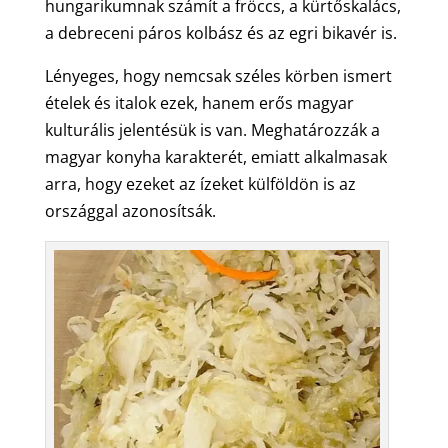
hungarikumnak számít a fröccs, a kürtőskalács,
a debreceni páros kolbász és az egri bikavér is.
Lényeges, hogy nemcsak széles körben ismert
ételek és italok ezek, hanem erős magyar
kulturális jelentésük is van. Meghatározzák a
magyar konyha karakterét, emiatt alkalmasak
arra, hogy ezeket az ízeket külföldön is az
országgal azonosítsák.