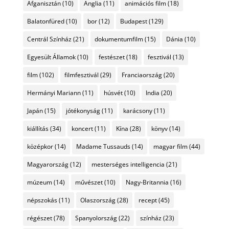
Afganisztán
(10)
Anglia
(11)
animációs film
(18)
Balatonfüred
(10)
bor
(12)
Budapest
(129)
Centrál Színház
(21)
dokumentumfilm
(15)
Dánia
(10)
Egyesült Államok
(10)
festészet
(18)
fesztivál
(13)
film
(102)
filmfesztivál
(29)
Franciaország
(20)
Hermányi Mariann
(11)
húsvét
(10)
India
(20)
Japán
(15)
jótékonyság
(11)
karácsony
(11)
kiállítás
(34)
koncert
(11)
Kína
(28)
könyv
(14)
középkor
(14)
Madame Tussauds
(14)
magyar film
(44)
Magyarország
(12)
mesterséges intelligencia
(21)
múzeum
(14)
művészet
(10)
Nagy-Britannia
(16)
népszokás
(11)
Olaszország
(28)
recept
(45)
régészet
(78)
Spanyolország
(22)
színház
(23)