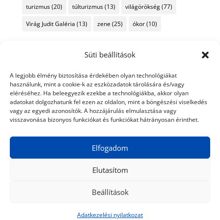
turizmus
(20)
túlturizmus
(13)
világörökség
(77)
Virág Judit Galéria
(13)
zene
(25)
ókor
(10)
Süti beállítások
A legjobb élmény biztosítása érdekében olyan technológiákat
használunk, mint a cookie-k az eszközadatok tárolására és/vagy
eléréséhez. Ha beleegyezik ezekbe a technológiákba, akkor olyan
adatokat dolgozhatunk fel ezen az oldalon, mint a böngészési viselkedés
vagy az egyedi azonosítók. A hozzájárulás elmulasztása vagy
visszavonása bizonyos funkciókat és funkciókat hátrányosan érinthet.
Elfogadom
Elutasítom
Beállítások
© 2024 Tiéd a Világ
Médiaajánlat
Adatkezelési nyilatkozat
Impresszum
Kapcsolat
Adatkezelési nyilatkozat