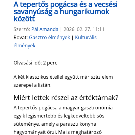
A tepertős pogácsa és a vecsési
savanyúság a hungarikumok
között
Szerző:
Pál Amanda
|
2026. 02. 27. 11:11
Rovat:
Gasztro élmények
|
Kulturális
élmények
Olvasási idő:
2
perc
A két klasszikus étellel együtt már száz elem
szerepel a listán.
Miért lettek részei az értéktárnak?
A tepertős pogácsa a magyar gasztronómia
egyik legismertebb és legkedveltebb sós
süteménye, amely a paraszti konyha
hagyományait őrzi. Ma is meghatározó