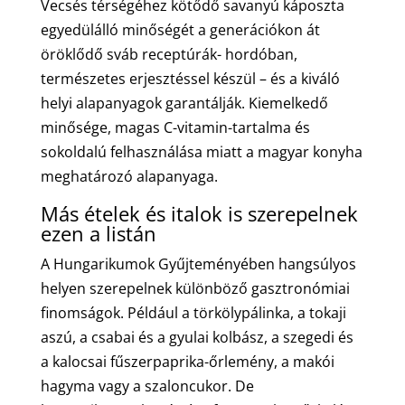
Vecsés térségéhez kötődő savanyú káposzta
egyedülálló minőségét a generációkon át
öröklődő sváb receptúrák- hordóban,
természetes erjesztéssel készül – és a kiváló
helyi alapanyagok garantálják. Kiemelkedő
minősége, magas C-vitamin-tartalma és
sokoldalú felhasználása miatt a magyar konyha
meghatározó alapanyaga.
Más ételek és italok is szerepelnek
ezen a listán
A Hungarikumok Gyűjteményében hangsúlyos
helyen szerepelnek különböző gasztronómiai
finomságok. Például a törkölypálinka, a tokaji
aszú, a csabai és a gyulai kolbász, a szegedi és
a kalocsai fűszerpaprika-őrlemény, a makói
hagyma vagy a szaloncukor. De