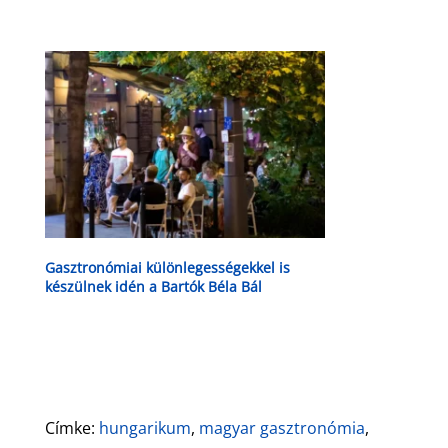
Gasztronómiai különlegességekkel is
készülnek idén a Bartók Béla Bál
szervezői
Címke:
hungarikum
,
magyar gasztronómia
,