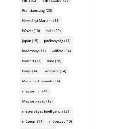
film
(102)
filmfesztivál
(29)
Franciaország
(20)
Hermányi Mariann
(11)
húsvét
(10)
India
(20)
Japán
(15)
jótékonyság
(11)
karácsony
(11)
kiállítás
(34)
koncert
(11)
Kína
(28)
könyv
(14)
középkor
(14)
Madame Tussauds
(14)
magyar film
(44)
Magyarország
(12)
mesterséges intelligencia
(21)
múzeum
(14)
művészet
(10)