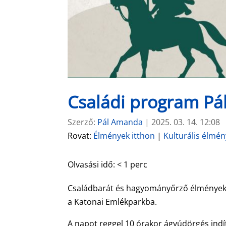
Családi program Pá
Szerző:
Pál Amanda
|
2025. 03. 14. 12:08
Rovat:
Élmények itthon
|
Kulturális élmé
Olvasási idő:
< 1
perc
Családbarát és hagyományőrző élményekke
a Katonai Emlékparkba.
A napot reggel 10 órakor ágyúdörgés indí