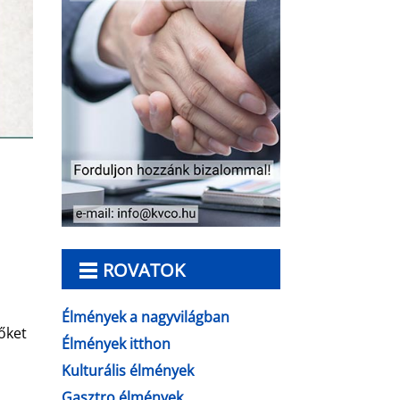
ROVATOK
Élmények a nagyvilágban
őket
Élmények itthon
Kulturális élmények
Gasztro élmények