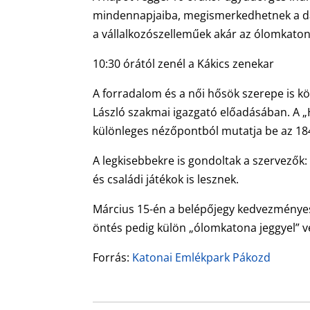
mindennapjaiba, megismerkedhetnek a dám
a vállalkozószelleműek akár az ólomkatona
10:30 órától zenél a Kákics zenekar
A forradalom és a női hősök szerepe is k
László szakmai igazgató előadásában. A „
különleges nézőpontból mutatja be az 184
A legkisebbekre is gondoltak a szervezők:
és családi játékok is lesznek.
Március 15-én a belépőjegy kedvezményes 
öntés pedig külön „ólomkatona jeggyel” v
Forrás:
Katonai Emlékpark Pákozd