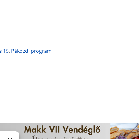
s 15
,
Pákozd
,
program