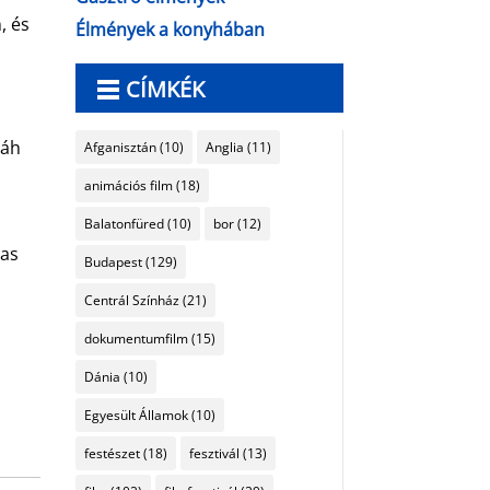
, és
Élmények a konyhában
CÍMKÉK
láh
Afganisztán
(10)
Anglia
(11)
animációs film
(18)
Balatonfüred
(10)
bor
(12)
sas
Budapest
(129)
Centrál Színház
(21)
dokumentumfilm
(15)
Dánia
(10)
Egyesült Államok
(10)
festészet
(18)
fesztivál
(13)