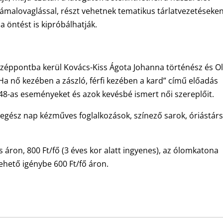
alovaglással, részt vehetnek tematikus tárlatvezetéseken
 öntést is kipróbálhatják.
özéppontba kerül Kovács-Kiss Ágota Johanna történész és O
Ha nő kezében a zászló, férfi kezében a kard” című előadás
8-as eseményeket és azok kevésbé ismert női szereplőit.
 egész nap kézműves foglalkozások, színező sarok, óriástár
áron, 800 Ft/fő (3 éves kor alatt ingyenes), az ólomkatona
ehető igénybe 600 Ft/fő áron.