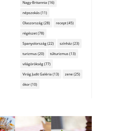
Nagy-Britannia
(16)
népszokás
(11)
Olaszország
(28)
recept
(45)
régészet
(78)
Spanyolország
(22)
színház
(23)
turizmus
(20)
túlturizmus
(13)
világörökség
(77)
Virág Judit Galéria
(13)
zene
(25)
ókor
(10)