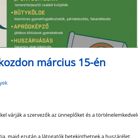
kozdon március 15-én
nyek
l várják a szervezők az ünneplőket és a történelemkedvel
tja, majd ezután a látogatók betekinthetnek a huszárélet