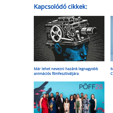
Kapcsolódó cikkek:
Már lehet nevezni hazánk legnagyobb
M
animációs filmfesztiváljára
C