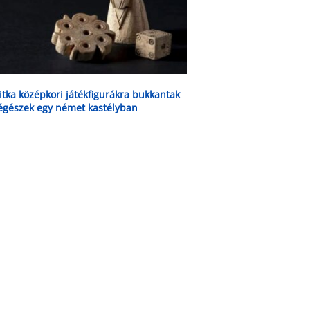
itka középkori játékfigurákra bukkantak
égészek egy német kastélyban