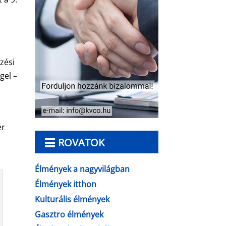
zési
gel –
ér
ROVATOK
Élmények a nagyvilágban
Élmények itthon
Kulturális élmények
Gasztro élmények