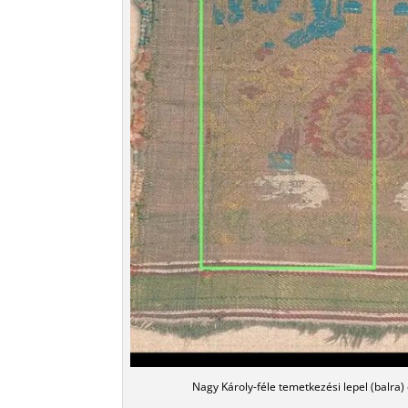
Nagy Károly-féle temetkezési lepel (balra)