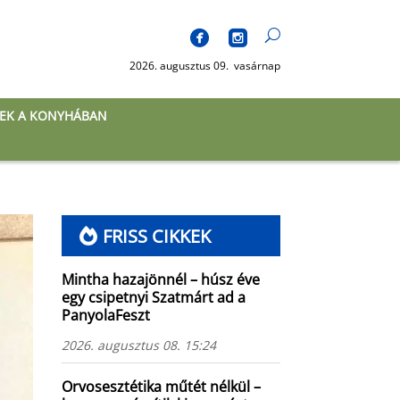
2026. augusztus 09. vasárnap
EK A KONYHÁBAN
FRISS CIKKEK
Mintha hazajönnél – húsz éve
egy csipetnyi Szatmárt ad a
PanyolaFeszt
2026. augusztus 08. 15:24
Orvosesztétika műtét nélkül –