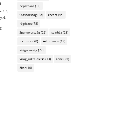
i
népszokás
(11)
azik,
Olaszország
(28)
recept
(45)
got.
régészet
(78)
z
Spanyolország
(22)
színház
(23)
turizmus
(20)
túlturizmus
(13)
világörökség
(77)
Virág Judit Galéria
(13)
zene
(25)
ókor
(10)