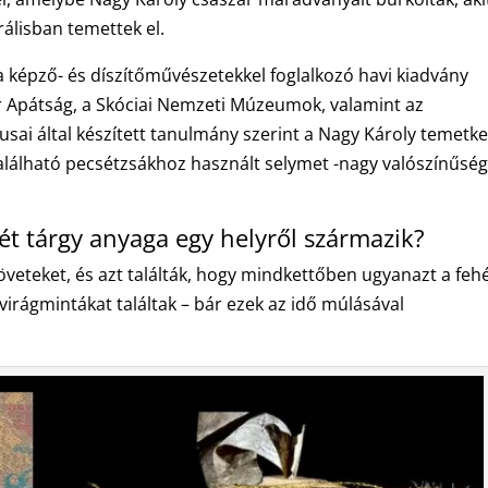
álisban temettek el.
 a képző- és díszítőművészetekkel foglalkozó havi kiadvány
r Apátság, a Skóciai Nemzeti Múzeumok, valamint az
sai által készített tanulmány szerint a Nagy Károly temetke
lálható pecsétzsákhoz használt selymet -nagy valószínűség
ét tárgy anyaga egy helyről származik?
veteket, és azt találták, hogy mindkettőben ugyanazt a feh
virágmintákat találtak – bár ezek az idő múlásával