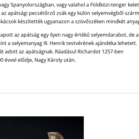
vagy Spanyolországban, vagy valahol a Földközi-tenger kelet
b, az apátsági pecsétőrző zsák egy külön selyemvégből szárm
akácsok készítették ugyanazon a szövőszéken mindkét anya
kapott az apátság egy ilyen nagy értékű selyemdarabot, de a
t a selyemanyag III. Henrik testvérének ajándéka lehetett.
hát adott az apátságnak. Ráadásul Richardot 1257-ben
 évvel elődje, Nagy Károly után.