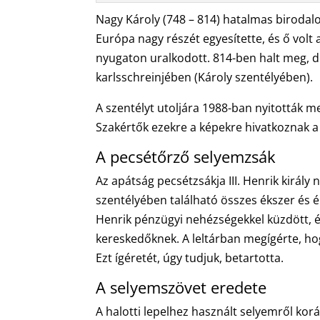
Nagy Károly (748 – 814) hatalmas birodal
Európa nagy részét egyesítette, és ő volt
nyugaton uralkodott. 814-ben halt meg, 
karlsschreinjében (Károly szentélyében).
A szentélyt utoljára 1988-ban nyitották m
Szakértők ezekre a képekre hivatkoznak a
A pecsétőrző selyemzsák
Az apátság pecsétzsákja III. Henrik király
szentélyében található összes ékszer és ér
Henrik pénzügyi nehézségekkel küzdött, és
kereskedőknek. A leltárban megígérte, ho
Ezt ígéretét, úgy tudjuk, betartotta.
A selyemszövet eredete
A halotti lepelhez használt selyemről kor