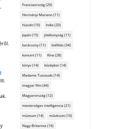
Franciaország
(20)
-
Hermányi Mariann
(11)
húsvét
(10)
India
(20)
Japán
(15)
jótékonyság
(11)
éről.
karácsony
(11)
kiállítás
(34)
koncert
(11)
Kína
(28)
könyv
(14)
középkor
(14)
d
Madame Tussauds
(14)
II.
magyar film
(44)
Magyarország
(12)
ak.
mesterséges intelligencia
(21)
múzeum
(14)
művészet
(10)
gy
Nagy-Britannia
(16)