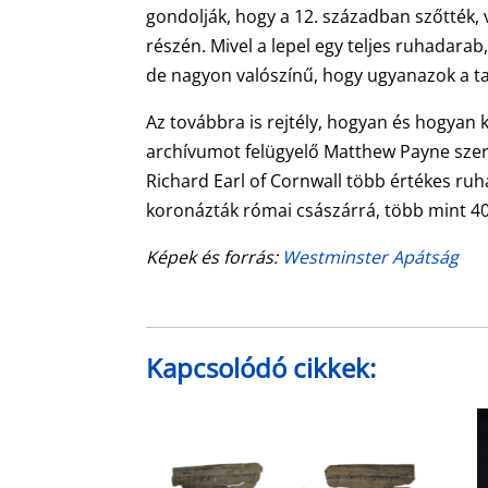
gondolják, hogy a 12. században szőtték, 
részén. Mivel a lepel egy teljes ruhadara
de nagyon valószínű, hogy ugyanazok a t
Az továbbra is rejtély, hogyan és hogyan 
archívumot felügyelő Matthew Payne szerin
Richard Earl of Cornwall több értékes ru
koronázták római császárrá, több mint 400
Képek és forrás:
Westminster Apátság
Kapcsolódó cikkek: