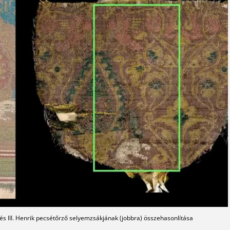
 és III. Henrik pecsétőrző selyemzsákjának (jobbra) összehasonlítása