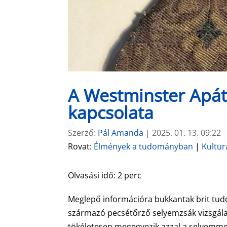
A Westminster Apát
kapcsolata
Szerző:
Pál Amanda
|
2025. 01. 13. 09:22
Rovat:
Élmények a tudományban
|
Kultur
Olvasási idő:
2
perc
Meglepő információra bukkantak brit tud
származó pecsétőrző selyemzsák vizsgálat
tökéletesen megegyezik azzal a selyemmel