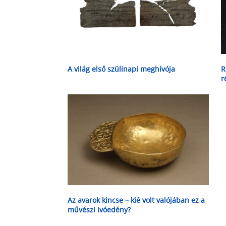
A világ első szülinapi meghívója
R
r
Az avarok kincse – kié volt valójában ez a
művészi ivóedény?