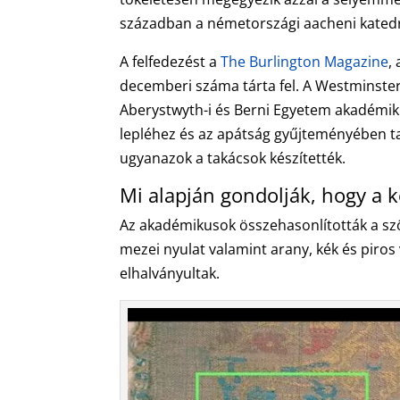
században a németországi aacheni katedr
A felfedezést a
The Burlington Magazine
,
decemberi száma tárta fel. A Westminste
Aberystwyth-i és Berni Egyetem akadémiku
lepléhez és az apátság gyűjteményében ta
ugyanazok a takácsok készítették.
Mi alapján gondolják, hogy a k
Az akadémikusok összehasonlították a szö
mezei nyulat valamint arany, kék és piros 
elhalványultak.