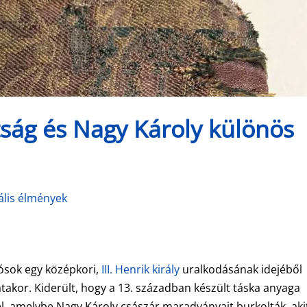
ság és Nagy Károly különös
ális élmények
ósok egy középkori,
III. Henrik király
uralkodásának idejéből
akor. Kiderült, hogy a 13. században készült táska anyaga
, amelybe Nagy Károly császár maradványait burkolták, akit