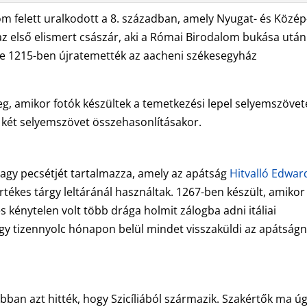
om felett uralkodott a 8. században, amely Nyugat- és Közép
 az első elismert császár, aki a Római Birodalom bukása után
de 1215-ben újratemették az aacheni székesegyház
eg, amikor fotók készültek a temetkezési lepel selyemszövet
 két selyemszövet összehasonlításakor.
 nagy pecsétjét tartalmazza, amely az apátság
Hitvalló Edwar
tékes tárgy leltáránál használtak. 1267-ben készült, amikor I
 kénytelen volt több drága holmit zálogba adni itáliai
gy tizennyolc hónapon belül mindet visszaküldi az apátságn
ábban azt hitték, hogy Szicíliából származik. Szakértők ma ú