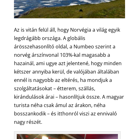
Az is vitán felül áll, hogy Norvégia a világ egyik
legdrágább országa. A globális
árösszehasonlító oldal, a Numbeo szerint a
norvég árszínvonal 103%-kal magasabb a
hazainál, ami ugye azt jelentené, hogy minden
kétszer annyiba kerül, de valójában általában
ennél is nagyobb az eltérés, ha mondjuk a
szolgáltatásokat – étterem, szállás,
kirándulások árai – hasonlítjuk össze. A magyar
turista néha csak ámul az árakon, néha
bosszankodik – és itthonról viszi az ennivaló
nagy részét.