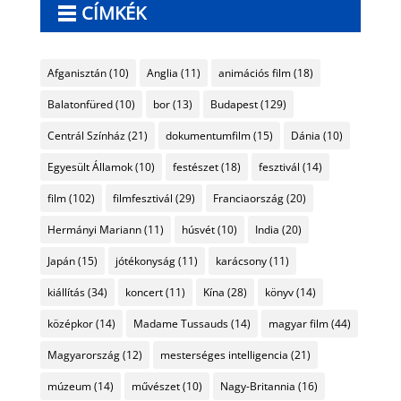
CÍMKÉK
Afganisztán
(10)
Anglia
(11)
animációs film
(18)
Balatonfüred
(10)
bor
(13)
Budapest
(129)
Centrál Színház
(21)
dokumentumfilm
(15)
Dánia
(10)
Egyesült Államok
(10)
festészet
(18)
fesztivál
(14)
film
(102)
filmfesztivál
(29)
Franciaország
(20)
Hermányi Mariann
(11)
húsvét
(10)
India
(20)
Japán
(15)
jótékonyság
(11)
karácsony
(11)
kiállítás
(34)
koncert
(11)
Kína
(28)
könyv
(14)
középkor
(14)
Madame Tussauds
(14)
magyar film
(44)
Magyarország
(12)
mesterséges intelligencia
(21)
múzeum
(14)
művészet
(10)
Nagy-Britannia
(16)