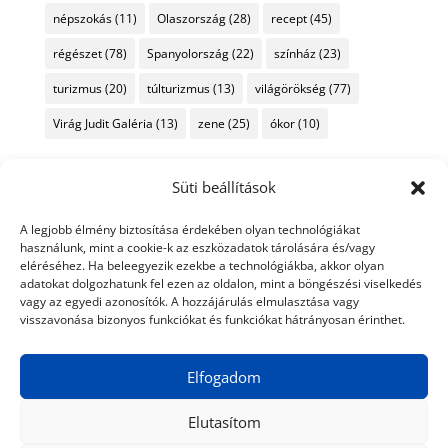
népszokás
(11)
Olaszország
(28)
recept
(45)
régészet
(78)
Spanyolország
(22)
színház
(23)
turizmus
(20)
túlturizmus
(13)
világörökség
(77)
Virág Judit Galéria
(13)
zene
(25)
ókor
(10)
Süti beállítások
A legjobb élmény biztosítása érdekében olyan technológiákat
használunk, mint a cookie-k az eszközadatok tárolására és/vagy
eléréséhez. Ha beleegyezik ezekbe a technológiákba, akkor olyan
adatokat dolgozhatunk fel ezen az oldalon, mint a böngészési viselkedés
vagy az egyedi azonosítók. A hozzájárulás elmulasztása vagy
visszavonása bizonyos funkciókat és funkciókat hátrányosan érinthet.
Elfogadom
Elutasítom