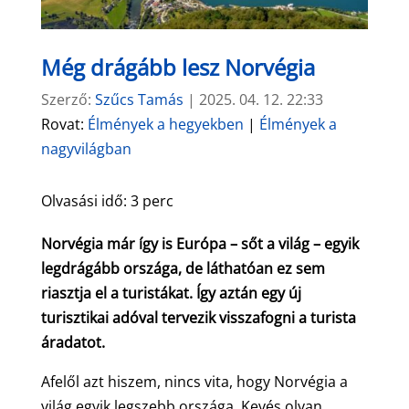
Még drágább lesz Norvégia
Szerző:
Szűcs Tamás
|
2025. 04. 12. 22:33
Rovat:
Élmények a hegyekben
|
Élmények a
nagyvilágban
Olvasási idő:
3
perc
Norvégia már így is Európa – sőt a világ – egyik
legdrágább országa, de láthatóan ez sem
riasztja el a turistákat. Így aztán egy új
turisztikai adóval tervezik visszafogni a turista
áradatot.
Afelől azt hiszem, nincs vita, hogy Norvégia a
világ egyik legszebb országa. Kevés olyan